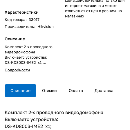
Цена действительна только для
интернет-магазина и может
отличаться от цен в розничных
Характеристики
магазинах
Код товара
:
33017
Производитель
:
Hikvision
Описание
Комплект 2-х проводного
видеодомофона
Включаетс устройства:
DS-KD8003-IME2 x1;
DS-KD-ACW1 x1;
Подробности
DS-KH6320-WTE2(B) x1;
DS-KAD704 x1;
PSU x 1 ;
16Гб TF карта x1;
Описание
Отзывы
Оплата
Доставка
С блоком питания
Комплект 2-х проводного видеодомофона
Включаетс устройства:
DS-KD8003-IME2 x1;