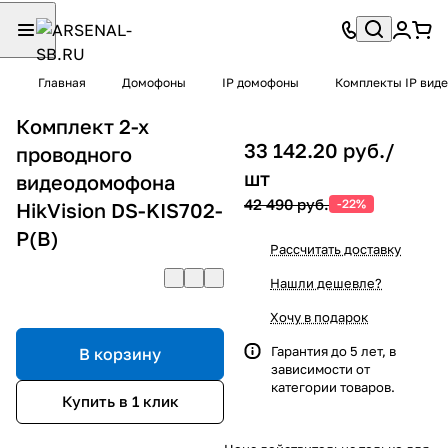
Главная
Домофоны
IP домофоны
Комплекты IP вид
Комплект 2-х
33 142.20 руб./
проводного
шт
видеодомофона
42 490 руб.
-22%
HikVision DS-KIS702-
P(B)
Рассчитать доставку
Нашли дешевле?
Хочу в подарок
Гарантия до 5 лет, в
В корзину
зависимости от
категории товаров.
Купить в 1 клик