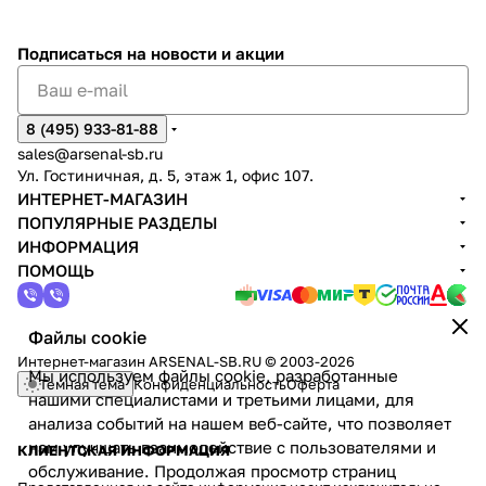
Подписаться
на новости и акции
8 (495) 933-81-88
sales@arsenal-sb.ru
Ул. Гостиничная, д. 5, этаж 1, офис 107.
ИНТЕРНЕТ-МАГАЗИН
ПОПУЛЯРНЫЕ РАЗДЕЛЫ
ИНФОРМАЦИЯ
ПОМОЩЬ
Файлы cookie
Интернет-магазин ARSENAL-SB.RU © 2003-2026
Мы используем файлы cookie, разработанные
Темная тема
Конфиденциальность
Оферта
нашими специалистами и третьими лицами, для
анализа событий на нашем веб-сайте, что позволяет
нам улучшать взаимодействие с пользователями и
КЛИЕНТСКАЯ ИНФОРМАЦИЯ
обслуживание. Продолжая просмотр страниц