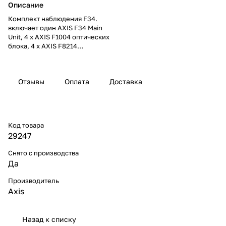
Описание
Комплект наблюдения F34.
включает один AXIS F34 Main
Unit, 4 x AXIS F1004 оптических
блока, 4 x AXIS F8214
купольных аксессуаров, 4 x
AXIS F8224 утопленных
кронштейнов, 4 x AXIS F7315
Отзывы
Оплата
Доставка
кабелей 15 m (49 ft) для
соединения осн блока с
оптическими, 2 x AXIS
microSDXC карточки 64 GB.
Поставляется с блоком питания.
Код товара
29247
Снято с производства
Да
Производитель
Axis
Назад к списку