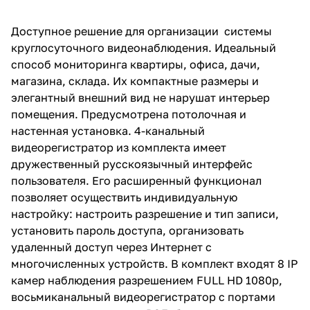
удаленный доступ через
Интернет с многочисленных
Доступное решение для организации системы
устройств. В комплект входят 8
IP камер наблюдения
круглосуточного видеонаблюдения. Идеальный
разрешением FULL HD 1080p,
способ мониторинга квартиры, офиса, дачи,
восьмиканальный
магазина, склада. Их компактные размеры и
видеорегистратор c портами
питания видеокамер по POE,
элегантный внешний вид не нарушат интерьер
блок питания для
помещения. Предусмотрена потолочная и
видеорегистратора, разъёмы
настенная установка. 4-канальный
для подключения. Жесткий
диск и провода можно
видеорегистратор из комплекта имеет
приобрести за дополнительную
дружественный русскоязычный интерфейс
плату.
пользователя. Его расширенный функционал
Комплект видеонаблюдения
позволяет осуществить индивидуальную
включает в себя:
настройку: настроить разрешение и тип записи,
установить пароль доступа, организовать
удаленный доступ через Интернет с
многочисленных устройств. В комплект входят 8 IP
камер наблюдения разрешением FULL HD 1080p,
восьмиканальный видеорегистратор c портами