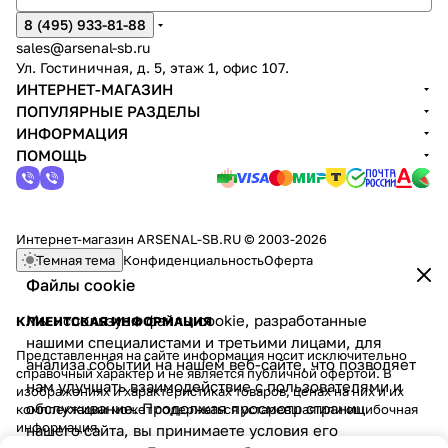
8 (495) 933-81-88
sales@arsenal-sb.ru
Ул. Гостиничная, д. 5, этаж 1, офис 107.
ИНТЕРНЕТ-МАГАЗИН
ПОПУЛЯРНЫЕ РАЗДЕЛЫ
ИНФОРМАЦИЯ
ПОМОЩЬ
Интернет-магазин ARSENAL-SB.RU © 2003-2026
Темная тема
Конфиденциальность
Оферта
Файлы cookie
Мы используем файлы cookie, разработанные
КЛИЕНТСКАЯ ИНФОРМАЦИЯ
нашими специалистами и третьими лицами, для
Представленная на сайте информация носит исключительно
анализа событий на нашем веб-сайте, что позволяет
справочный характер и не является публичной офертой. В
нам улучшать взаимодействие с пользователями и
изображениях и характеристиках товаров, ценах на них и их
обслуживание. Продолжая просмотр страниц
комплектации может содержаться устаревшая или ошибочная
информация.
нашего сайта, вы принимаете условия его