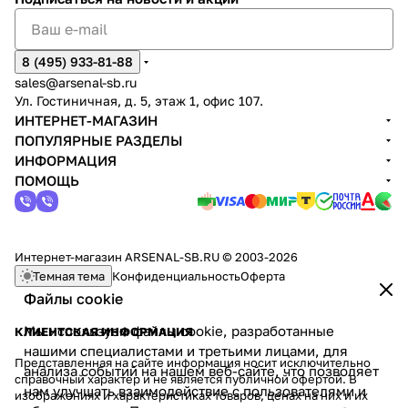
8 (495) 933-81-88
sales@arsenal-sb.ru
Ул. Гостиничная, д. 5, этаж 1, офис 107.
ИНТЕРНЕТ-МАГАЗИН
ПОПУЛЯРНЫЕ РАЗДЕЛЫ
ИНФОРМАЦИЯ
ПОМОЩЬ
Интернет-магазин ARSENAL-SB.RU © 2003-2026
Темная тема
Конфиденциальность
Оферта
Файлы cookie
Мы используем файлы cookie, разработанные
КЛИЕНТСКАЯ ИНФОРМАЦИЯ
нашими специалистами и третьими лицами, для
Представленная на сайте информация носит исключительно
анализа событий на нашем веб-сайте, что позволяет
справочный характер и не является публичной офертой. В
нам улучшать взаимодействие с пользователями и
изображениях и характеристиках товаров, ценах на них и их