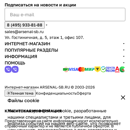
Подписаться
на новости и акции
8 (495) 933-81-88
sales@arsenal-sb.ru
Ул. Гостиничная, д. 5, этаж 1, офис 107.
ИНТЕРНЕТ-МАГАЗИН
ПОПУЛЯРНЫЕ РАЗДЕЛЫ
ИНФОРМАЦИЯ
ПОМОЩЬ
Интернет-магазин ARSENAL-SB.RU © 2003-2026
Темная тема
Конфиденциальность
Оферта
Файлы cookie
Мы используем файлы cookie, разработанные
КЛИЕНТСКАЯ ИНФОРМАЦИЯ
нашими специалистами и третьими лицами, для
Представленная на сайте информация носит исключительно
анализа событий на нашем веб-сайте, что позволяет
справочный характер и не является публичной офертой. В
нам улучшать взаимодействие с пользователями и