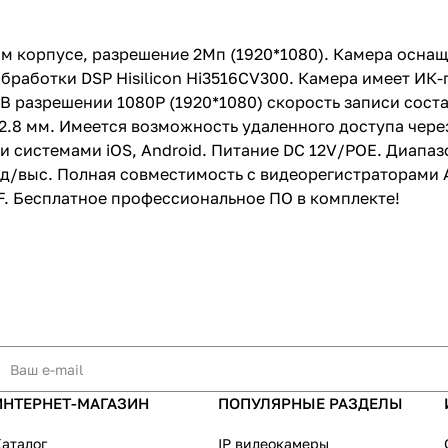
видеорегистраторами ALERT, Provision, Maxi-C
остальными производителями NVR и серверов 
Бесплатное профессиональное ПО в комплект
м корпусе, разрешение 2Мп (1920*1080). Камера осна
обработки DSP Hisilicon Hi3516CV300. Камера имеет ИК-
В разрешении 1080P (1920*1080) скорость записи соста
8 мм. Имеется возможность удаленного доступа через
системами iOS, Android. Питание DC 12V/POE. Диапазон
75 д/выс. Полная совместимость с видеорегистраторами A
. Бесплатное профессиональное ПО в комплекте!
ИНТЕРНЕТ-МАГАЗИН
ПОПУЛЯРНЫЕ РАЗДЕЛЫ
аталог
IP видеокамеры