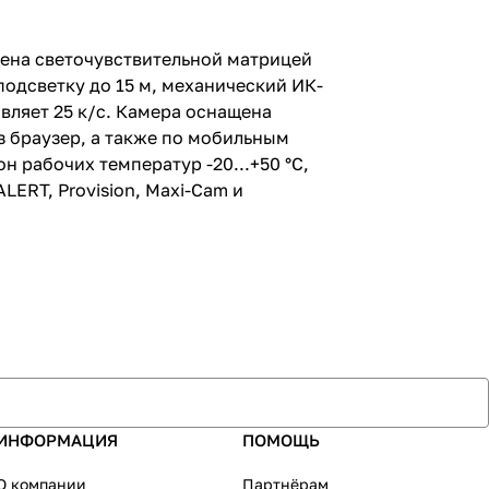
am и
по ONVIF.
е!
щена светочувствительной матрицей
подсветку до 15 м, механический ИК-
вляет 25 к/c. Камера оснащена
 браузер, а также по мобильным
 рабочих температур -20...+50 °С,
LERT, Provision, Maxi-Cam и
ИНФОРМАЦИЯ
ПОМОЩЬ
О компании
Партнёрам