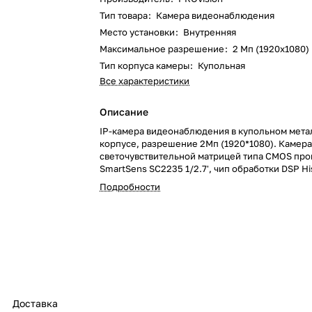
Тип товара
:
Камера видеонаблюдения
Место установки
:
Внутренняя
Максимальное разрешение
:
2 Мп (1920x1080)
Тип корпуса камеры
:
Купольная
Все характеристики
Описание
IP-камера видеонаблюдения в купольном мет
корпусе, разрешение 2Мп (1920*1080). Камер
светочувствительной матрицей типа CMOS про
SmartSens SC2235 1/2.7', чип обработки DSP His
Hi3516CV300. Камера имеет ИК-подсветку до 1
Подробности
механический ИК-фильтр и поддерживает пер
режимы "день-ночь". В разрешении 1080P (192
скорость записи составляет 25 к/c. Камера ос
объективом с фиксированным фокусным расст
мм. Имеется возможность удаленного доступа
браузер, а также по мобильным устройствам (
планшеты) с операционными системами iOS, An
Питание DC 12V/POE. Диапазон рабочих темпе
-20...+50 °С, степень защиты от пыли и влаги IP
Доставка
гр., 85х75 д/выс. Полная совместимость с