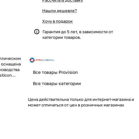
Рассчитать доставку
Нашли дешевле?
Хочу в подарок
Гарантия до 5 лет, в зависимости от
категории товаров.
аллическом
а оснащена
изводства
Все товары Provision
ilicon
5 м,
Все товары категории
еход в
0*1080)
нащена
Цена действительна только для интернет-магазина и
оянием 2.8
может отличаться от цен в розничных магазинах
 через
смартфоны и
droid.
ратур
66, вес 280