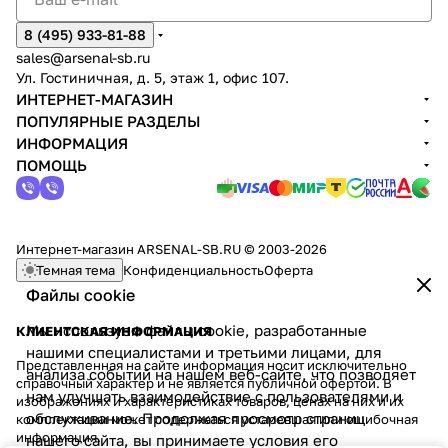
8 (495) 933-81-88
sales@arsenal-sb.ru
Ул. Гостиничная, д. 5, этаж 1, офис 107.
ИНТЕРНЕТ-МАГАЗИН
ПОПУЛЯРНЫЕ РАЗДЕЛЫ
ИНФОРМАЦИЯ
ПОМОЩЬ
Интернет-магазин ARSENAL-SB.RU © 2003-2026
Темная тема
Конфиденциальность
Оферта
Файлы cookie
Мы используем файлы cookie, разработанные
КЛИЕНТСКАЯ ИНФОРМАЦИЯ
нашими специалистами и третьими лицами, для
Представленная на сайте информация носит исключительно
анализа событий на нашем веб-сайте, что позволяет
справочный характер и не является публичной офертой. В
нам улучшать взаимодействие с пользователями и
изображениях и характеристиках товаров, ценах на них и их
обслуживание. Продолжая просмотр страниц
комплектации может содержаться устаревшая или ошибочная
информация.
нашего сайта, вы принимаете условия его