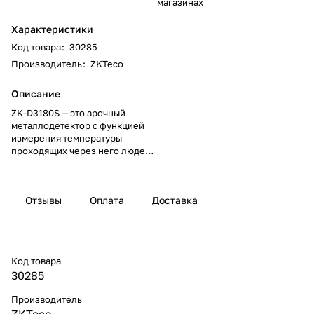
магазинах
Характеристики
Код товара
:
30285
Производитель
:
ZKTeco
Описание
ZK-D3180S — это арочный
металлодетектор с функцией
измерения температуры
проходящих через него людей.
Если температура превышает
допустимую, ZK-D3180S подаст
сигнал тревоги. Этот продукт
Отзывы
Оплата
Доставка
может значительно повысить
общественную безопасность.
Код товара
30285
Производитель
ZKTeco