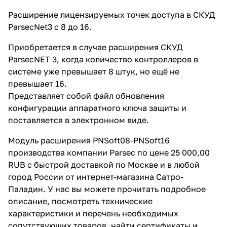
товаров, найти сертификаты и
ознакомиться с реальными
Расширение лицензируемых точек доступа в СКУД
отзывами покупателей. Не
ParsecNet3 с 8 до 16.
нашли подходящую модель,
отправьте заявку на подбор
Приобретается в случае расширения СКУД
похожих товаров. Мы
производим не только поставку,
ParsecNET 3, когда количество контроллеров в
но и монтаж, разработку
системе уже превышает 8 штук, но ещё не
проекта и сервисное
превышает 16.
обслуживание.
Представляет собой файл обновления
конфигурации аппаратного ключа защиты и
поставляется в электронном виде.
Модуль расширения PNSoft08-PNSoft16
производства компании Parsec по цене 25 000,00
RUB с быстрой доставкой по Москве и в любой
город России от интернет-магазина Сатро-
Паладин. У нас вы можете прочитать подробное
описание, посмотреть технические
характеристики и перечень необходимых
сопутствующих товаров, найти сертификаты и