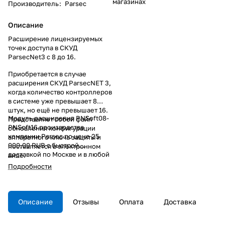
магазинах
Производитель
:
Parsec
Описание
Расширение лицензируемых
точек доступа в СКУД
ParsecNet3 с 8 до 16.
Приобретается в случае
расширения СКУД ParsecNET 3,
когда количество контроллеров
в системе уже превышает 8
штук, но ещё не превышает 16.
Модуль расширения PNSoft08-
Представляет собой файл
PNSoft16 производства
обновления конфигурации
компании Parsec по цене 25
аппаратного ключа защиты и
000,00 RUB с быстрой
поставляется в электронном
доставкой по Москве и в любой
виде.
город России от интернет-
Подробности
магазина Сатро-Паладин. У нас
вы можете прочитать
подробное описание,
посмотреть технические
Описание
Отзывы
Оплата
Доставка
характеристики и перечень
необходимых сопутствующих