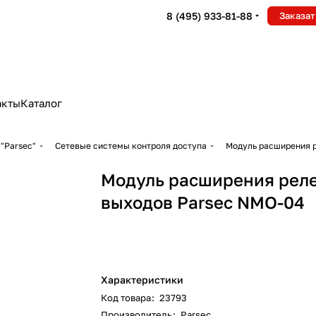
8 (495) 933-81-88
Заказат
акты
Каталог
"Parsec"
Сетевые системы контроля доступа
Модуль расширения 
Модуль расширения рел
выходов Parsec NMO-04
Характеристики
Код товара
:
23793
Производитель
:
Parsec