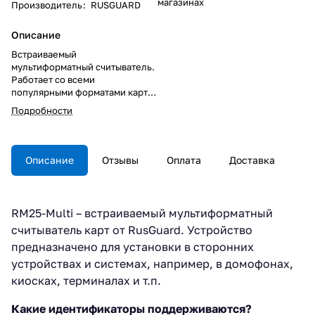
магазинах
Производитель
:
RUSGUARD
Описание
Встраиваемый
мультиформатный считыватель.
Работает со всеми
популярными форматами карт
на частотах 125 кГц и 13,56 МГц,
Подробности
а также со смартфонами по
протоколу NFC и BLE.
Описание
Отзывы
Оплата
Доставка
RM25-Multi – встраиваемый мультиформатный
считыватель карт от RusGuard. Устройство
предназначено для установки в сторонних
устройствах и системах, например, в домофонах,
киосках, терминалах и т.п.
Какие идентификаторы поддерживаются?