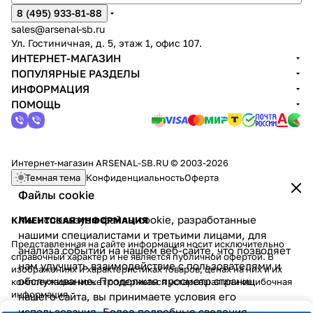
8 (495) 933-81-88
sales@arsenal-sb.ru
Ул. Гостиничная, д. 5, этаж 1, офис 107.
ИНТЕРНЕТ-МАГАЗИН
ПОПУЛЯРНЫЕ РАЗДЕЛЫ
ИНФОРМАЦИЯ
ПОМОЩЬ
Интернет-магазин ARSENAL-SB.RU © 2003-2026
Темная тема
Конфиденциальность
Оферта
Файлы cookie
Мы используем файлы cookie, разработанные
КЛИЕНТСКАЯ ИНФОРМАЦИЯ
нашими специалистами и третьими лицами, для
Представленная на сайте информация носит исключительно
анализа событий на нашем веб-сайте, что позволяет
справочный характер и не является публичной офертой. В
нам улучшать взаимодействие с пользователями и
изображениях и характеристиках товаров, ценах на них и их
обслуживание. Продолжая просмотр страниц
комплектации может содержаться устаревшая или ошибочная
информация.
нашего сайта, вы принимаете условия его
использования. Более подробные сведения