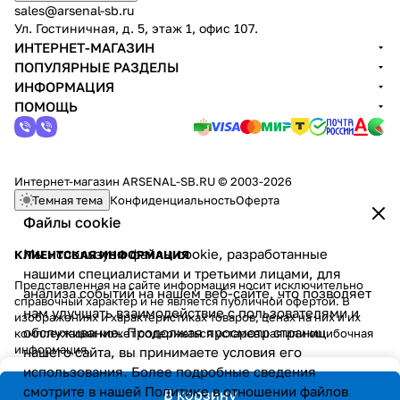
sales@arsenal-sb.ru
Ул. Гостиничная, д. 5, этаж 1, офис 107.
ИНТЕРНЕТ-МАГАЗИН
ПОПУЛЯРНЫЕ РАЗДЕЛЫ
ИНФОРМАЦИЯ
ПОМОЩЬ
Интернет-магазин ARSENAL-SB.RU © 2003-2026
Темная тема
Конфиденциальность
Оферта
Файлы cookie
Мы используем файлы cookie, разработанные
КЛИЕНТСКАЯ ИНФОРМАЦИЯ
нашими специалистами и третьими лицами, для
Представленная на сайте информация носит исключительно
анализа событий на нашем веб-сайте, что позволяет
справочный характер и не является публичной офертой. В
нам улучшать взаимодействие с пользователями и
изображениях и характеристиках товаров, ценах на них и их
обслуживание. Продолжая просмотр страниц
комплектации может содержаться устаревшая или ошибочная
информация.
нашего сайта, вы принимаете условия его
использования. Более подробные сведения
смотрите в нашей
Политике в отношении файлов
В корзину