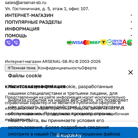
sales@arsenal-sb.ru
Ул. Гостиничная, д. 5, этаж 1, офис 107.
ИНТЕРНЕТ-МАГАЗИН
ПОПУЛЯРНЫЕ РАЗДЕЛЫ
ИНФОРМАЦИЯ
ПОМОЩЬ
Интернет-магазин ARSENAL-SB.RU © 2003-2026
Темная тема
Конфиденциальность
Оферта
Файлы cookie
Мы используем файлы cookie, разработанные
КЛИЕНТСКАЯ ИНФОРМАЦИЯ
нашими специалистами и третьими лицами, для
Представленная на сайте информация носит исключительно
анализа событий на нашем веб-сайте, что позволяет
справочный характер и не является публичной офертой. В
нам улучшать взаимодействие с пользователями и
изображениях и характеристиках товаров, ценах на них и их
обслуживание. Продолжая просмотр страниц
комплектации может содержаться устаревшая или ошибочная
информация.
нашего сайта, вы принимаете условия его
использования. Более подробные сведения
смотрите в нашей
Политике в отношении файлов
В корзину