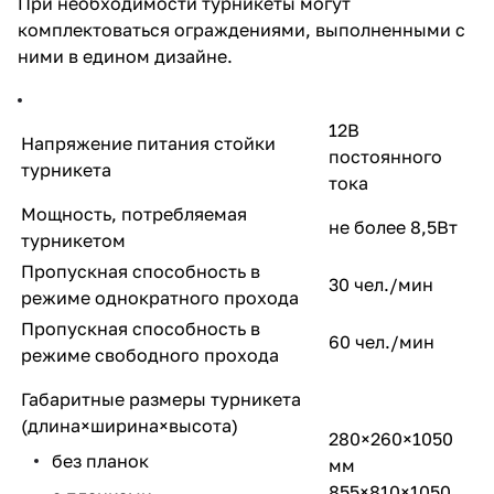
При необходимости турникеты могут
комплектоваться ограждениями, выполненными с
ними в едином дизайне.
12B
Напряжение питания стойки
постоянного
турникета
тока
Мощность, потребляемая
не более 8,5Вт
турникетом
Пропускная способность в
30 чел./мин
режиме однократного прохода
Пропускная способность в
60 чел./мин
режиме свободного прохода
Габаритные размеры турникета
(длина×ширина×высота)
280×260×1050
без планок
мм
855×810×1050