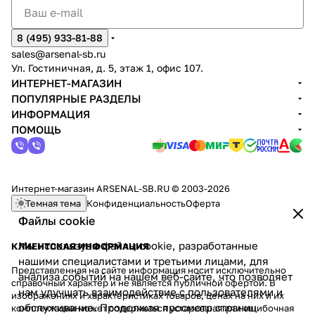
8 (495) 933-81-88
sales@arsenal-sb.ru
Ул. Гостиничная, д. 5, этаж 1, офис 107.
ИНТЕРНЕТ-МАГАЗИН
ПОПУЛЯРНЫЕ РАЗДЕЛЫ
ИНФОРМАЦИЯ
ПОМОЩЬ
Интернет-магазин ARSENAL-SB.RU © 2003-2026
Темная тема
Конфиденциальность
Оферта
Файлы cookie
Мы используем файлы cookie, разработанные
КЛИЕНТСКАЯ ИНФОРМАЦИЯ
нашими специалистами и третьими лицами, для
Представленная на сайте информация носит исключительно
анализа событий на нашем веб-сайте, что позволяет
справочный характер и не является публичной офертой. В
нам улучшать взаимодействие с пользователями и
изображениях и характеристиках товаров, ценах на них и их
обслуживание. Продолжая просмотр страниц
комплектации может содержаться устаревшая или ошибочная