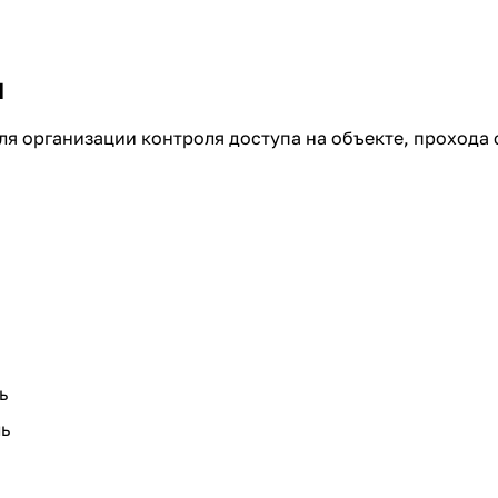
я
ля организации контроля доступа на объекте, прохода
ь
ль