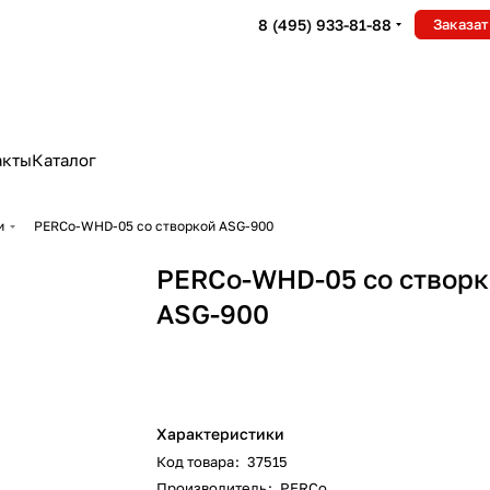
8 (495) 933-81-88
Заказат
акты
Каталог
и
PERCo-WHD-05 со створкой ASG-900
PERCo-WHD-05 со створ
ASG-900
Характеристики
Код товара
:
37515
Производитель
:
PERCo