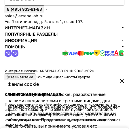
8 (495) 933-81-88
sales@arsenal-sb.ru
Ул. Гостиничная, д. 5, этаж 1, офис 107.
ИНТЕРНЕТ-МАГАЗИН
ПОПУЛЯРНЫЕ РАЗДЕЛЫ
ИНФОРМАЦИЯ
ПОМОЩЬ
Интернет-магазин ARSENAL-SB.RU © 2003-2026
Темная тема
Конфиденциальность
Оферта
Файлы cookie
Мы используем файлы cookie, разработанные
КЛИЕНТСКАЯ ИНФОРМАЦИЯ
нашими специалистами и третьими лицами, для
Представленная на сайте информация носит исключительно
анализа событий на нашем веб-сайте, что позволяет
справочный характер и не является публичной офертой. В
нам улучшать взаимодействие с пользователями и
изображениях и характеристиках товаров, ценах на них и их
обслуживание. Продолжая просмотр страниц
комплектации может содержаться устаревшая или ошибочная
информация.
нашего сайта, вы принимаете условия его