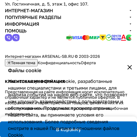
Ул. Гостиничная, д. 5, этаж 1, офис 107.
ИНТЕРНЕТ-МАГАЗИН
ПОПУЛЯРНЫЕ РАЗДЕЛЫ
ИНФОРМАЦИЯ
ПОМОЩЬ
Интернет-магазин ARSENAL-SB.RU © 2003-2026
Темная тема
Конфиденциальность
Оферта
Файлы cookie
Мы используем файлы cookie, разработанные
КЛИЕНТСКАЯ ИНФОРМАЦИЯ
нашими специалистами и третьими лицами, для
Представленная на сайте информация носит исключительно
анализа событий на нашем веб-сайте, что позволяет
справочный характер и не является публичной офертой. В
нам улучшать взаимодействие с пользователями и
изображениях и характеристиках товаров, ценах на них и их
обслуживание. Продолжая просмотр страниц
комплектации может содержаться устаревшая или ошибочная
информация.
нашего сайта, вы принимаете условия его
использования. Более подробные сведения
смотрите в нашей
Политике в отношении файлов
В корзину
Cookie
.