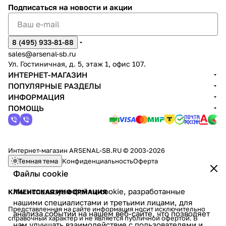
Подписаться
на новости и акции
8 (495) 933-81-88
sales@arsenal-sb.ru
Ул. Гостиничная, д. 5, этаж 1, офис 107.
ИНТЕРНЕТ-МАГАЗИН
ПОПУЛЯРНЫЕ РАЗДЕЛЫ
ИНФОРМАЦИЯ
ПОМОЩЬ
Интернет-магазин ARSENAL-SB.RU © 2003-2026
Темная тема
Конфиденциальность
Оферта
Файлы cookie
Мы используем файлы cookie, разработанные
КЛИЕНТСКАЯ ИНФОРМАЦИЯ
нашими специалистами и третьими лицами, для
Представленная на сайте информация носит исключительно
анализа событий на нашем веб-сайте, что позволяет
справочный характер и не является публичной офертой. В
нам улучшать взаимодействие с пользователями и