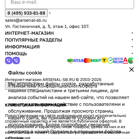
8 (495) 933-81-88
sales@arsenal-sb.ru
Ул. Гостиничная, д. 5, этаж 1, офис 107.
ИНТЕРНЕТ-МАГАЗИН
ПОПУЛЯРНЫЕ РАЗДЕЛЫ
ИНФОРМАЦИЯ
ПОМОЩЬ
Файлы cookie
Интернет-магазин ARSENAL-SB.RU © 2003-2026
Мы используем файлы cookie, разработанные
Темная тема
Конфиденциальность
Оферта
нашими специалистами и третьими лицами, для
анализа событий на нашем веб-сайте, что позволяет
нам улучшать взаимодействие с пользователями и
КЛИЕНТСКАЯ ИНФОРМАЦИЯ
обслуживание. Продолжая просмотр страниц
Представленная на сайте информация носит исключительно
нашего сайта, вы принимаете условия его
справочный характер и не является публичной офертой. В
использования. Более подробные сведения
изображениях и характеристиках товаров, ценах на них и их
смотрите в нашей
Политике в отношении файлов
комплектации может содержаться устаревшая или ошибочная
информация.
Cookie
.