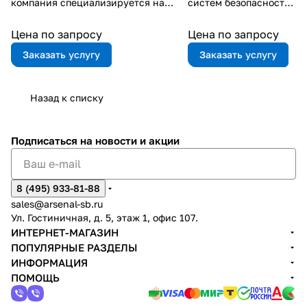
компания специализируется на
систем безопасности
проектировании, подборе
и автоматизации,
оборудования и монтаже всех
начиная от установки
Цена по запросу
Цена по запросу
видов систем СКУД (систем
и настройки
Заказать услугу
Заказать услугу
контроля управления доступом). Мы
оборудования и
обеспечиваем полный цикл работ –
заканчивая
от разработки концепции до сдачи
регулярным
Назад к списку
готового решения заказчику.
техническим
обслуживанием и
ремонтом
Подписаться
на новости и акции
8 (495) 933-81-88
sales@arsenal-sb.ru
Ул. Гостиничная, д. 5, этаж 1, офис 107.
ИНТЕРНЕТ-МАГАЗИН
ПОПУЛЯРНЫЕ РАЗДЕЛЫ
ИНФОРМАЦИЯ
ПОМОЩЬ