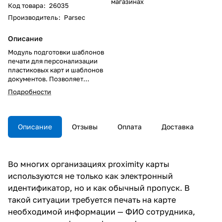
магазинах
Код товара
:
26035
Производитель
:
Parsec
Описание
Модуль подготовки шаблонов
печати для персонализации
пластиковых карт и шаблонов
документов. Позволяет
создавать шаблоны печати карт
Подробности
пользователей а также
шаблоны других документов.
Однако этим возможности
редактора печати пропусков не
Описание
Отзывы
Оплата
Доставка
ограничиваются - шаблон
может предполагать печать
данных сотрудника на
стандартной бумаге формата
Во многих организациях proximity карты
А4, печать нескольких
используются не только как электронный
выбранных пропусков
одновременно с раскладкой на
идентификатор, но и как обычный пропуск. В
листе большего формата и так
такой ситуации требуется печать на карте
далее.
необходимой информации — ФИО сотрудника,