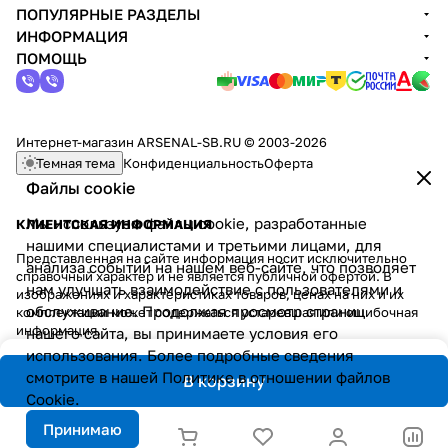
ПОПУЛЯРНЫЕ РАЗДЕЛЫ
ИНФОРМАЦИЯ
ПОМОЩЬ
Интернет-магазин ARSENAL-SB.RU © 2003-2026
Темная тема
Конфиденциальность
Оферта
Файлы cookie
Мы используем файлы cookie, разработанные
КЛИЕНТСКАЯ ИНФОРМАЦИЯ
нашими специалистами и третьими лицами, для
Представленная на сайте информация носит исключительно
анализа событий на нашем веб-сайте, что позволяет
справочный характер и не является публичной офертой. В
нам улучшать взаимодействие с пользователями и
изображениях и характеристиках товаров, ценах на них и их
обслуживание. Продолжая просмотр страниц
комплектации может содержаться устаревшая или ошибочная
информация.
нашего сайта, вы принимаете условия его
использования. Более подробные сведения
смотрите в нашей
Политике в отношении файлов
В корзину
Cookie
.
Принимаю