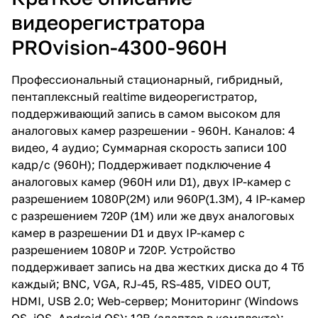
RS-485, VIDEO OUT, HDMI, USB
видеорегистратора
2.0; Web-сервер; Мониторинг
(Windows OS, iOS, Android OS);
PROvision-4300-960H
12В (адаптер в комплекте);
233x300x45мм (1U); 1,5 кг;
Профессиональный стационарный, гибридный,
пентаплексный realtime видеорегистратор,
поддерживающий запись в самом высоком для
аналоговых камер разрешении - 960H. Каналов: 4
видео, 4 аудио; Суммарная скорость записи 100
кадр/с (960H); Поддерживает подключение 4
аналоговых камер (960H или D1), двух IP-камер с
разрешением 1080P(2M) или 960P(1.3M), 4 IP-камер
с разрешением 720P (1M) или же двух аналоговых
камер в разрешении D1 и двух IP-камер с
разрешением 1080P и 720P. Устройство
поддерживает запись на два жестких диска до 4 Тб
каждый; BNC, VGA, RJ-45, RS-485, VIDEO OUT,
HDMI, USB 2.0; Web-сервер; Мониторинг (Windows
OS, iOS, Android OS); 12В (адаптер в комплекте);