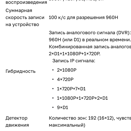
воспроизведения
Суммарная
скорость записи
100 к/c для разрешения 960H
на устройство
Запись аналогового сигнала (DVR)
960H (или D1) в реальном времени
Комбинированная запись аналогово
2×D1+1×1080P+1×720P.
Запись IP сигнала:
2×1080P
Гибридность
4×720P
1×720P+7×D1
1×1080P+1×720P+2×D1
9×D1
Детектор
Количество зон: 192 (16×12), чувств
движения
максимальный)