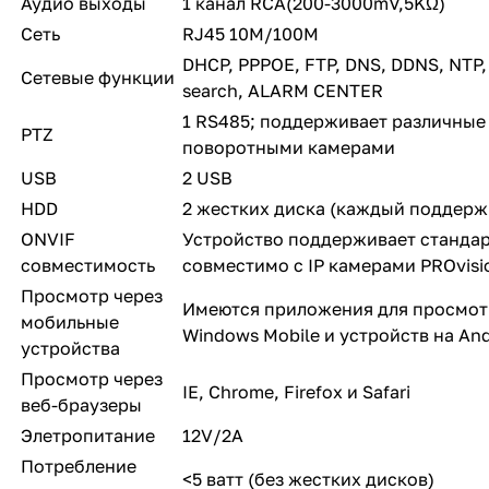
Аудио выходы
1 канал RCA(200-3000mV,5KΩ)
Сеть
RJ45 10M/100M
DHCP, PPPOE, FTP, DNS, DDNS, NTP, U
Сетевые функции
search, ALARM CENTER
1 RS485; поддерживает различные
PTZ
поворотными камерами
USB
2 USB
HDD
2 жестких диска (каждый поддерж
ONVIF
Устройство поддерживает стандар
совместимость
совместимо с IP камерами PROvisio
Просмотр через
Имеются приложения для просмотр
мобильные
Windows Mobile и устройств на And
устройства
Просмотр через
IE, Chrome, Firefox и Safari
веб-браузеры
Элетропитание
12V/2A
Потребление
<5 ватт (без жестких дисков)