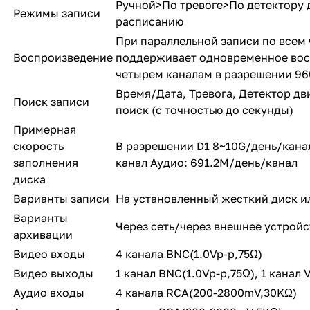
Ручной>По тревоге>По детектору
Режимы записи
расписанию
При параллельной записи по всем
Воспроизведение
поддерживает одновременное вос
четырем каналам в разрешении 9
Время/Дата, Тревога, Детектор д
Поиск записи
поиск (с точностью до секунды)
Примерная
скорость
В разрешении D1 8~10G/день/кана
заполнения
канал Аудио: 691.2M/день/канал
диска
Варианты записи
На установленный жесткий диск ил
Варианты
Через сеть/через внешнее устрой
архивации
Видео входы
4 канала BNC(1.0Vp-p,75Ω)
Видео выходы
1 канал BNC(1.0Vp-p,75Ω), 1 канал 
Аудио входы
4 канала RCA(200-2800mV,30KΩ)