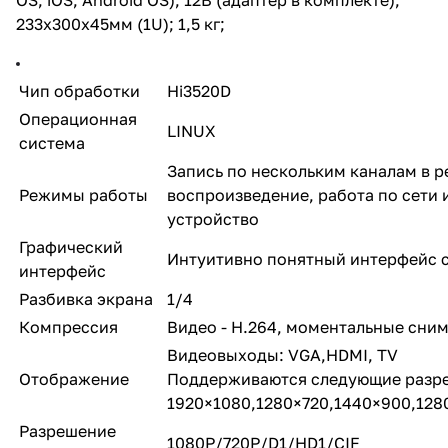
233x300x45мм (1U); 1,5 кг;
Чип обработки
Hi3520D
Операционная
LINUX
система
Запись по нескольким каналам в 
Режимы работы
воспроизведение, работа по сети 
устройство
Графический
Интуитивно понятный интерфейс 
интерфейс
Разбивка экрана
1/4
Компрессия
Видео - H.264, моментальные снимк
Видеовыходы: VGA,HDMI, TV
Отображение
Поддерживаются следующие разр
1920×1080,1280×720,1440×900,128
Разрешение
1080P/720P/D1/HD1/CIF