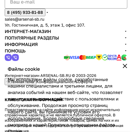
8 (495) 933-81-88
sales@arsenal-sb.ru
Ул. Гостиничная, д. 5, этаж 1, офис 107.
ИНТЕРНЕТ-МАГАЗИН
ПОПУЛЯРНЫЕ РАЗДЕЛЫ
ИНФОРМАЦИЯ
ПОМОЩЬ
Файлы cookie
Интернет-магазин ARSENAL-SB.RU © 2003-2026
Мы используем файлы cookie, разработанные
Темная тема
Конфиденциальность
Оферта
нашими специалистами и третьими лицами, для
анализа событий на нашем веб-сайте, что позволяет
нам улучшать взаимодействие с пользователями и
КЛИЕНТСКАЯ ИНФОРМАЦИЯ
обслуживание. Продолжая просмотр страниц
Представленная на сайте информация носит исключительно
нашего сайта, вы принимаете условия его
справочный характер и не является публичной офертой. В
использования. Более подробные сведения
изображениях и характеристиках товаров, ценах на них и их
смотрите в нашей
Политике в отношении файлов
комплектации может содержаться устаревшая или ошибочная
информация.
Cookie
.