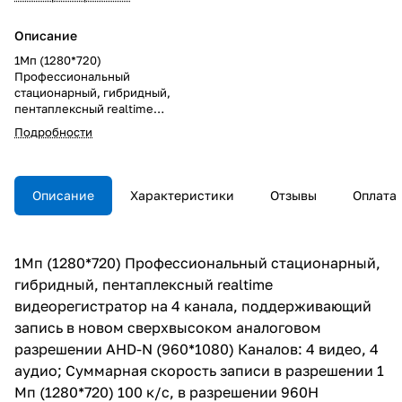
Описание
1Мп (1280*720)
Профессиональный
стационарный, гибридный,
пентаплексный realtime
видеорегистратор на 4 канала,
Подробности
поддерживающий запись в
новом сверхвысоком
аналоговом разрешении AHD-N
(960*1080) Каналов: 4 видео, 4
Описание
Характеристики
Отзывы
Оплата
аудио; Суммарная скорость
записи в разрешении 1 Мп
(1280*720) 100 к/с, в
разрешении 960H (960*572)
1Мп (1280*720) Профессиональный стационарный,
100 к/с; Поддерживает
гибридный, пентаплексный realtime
подключение 4 AHD-M камер
(720P и 960P), 4 аналоговых
видеорегистратор на 4 канала, поддерживающий
камер (960H или D1), четырёх
запись в новом сверхвысоком аналоговом
IP-камер с разрешением
разрешении AHD-N (960*1080) Каналов: 4 видео, 4
1080P(2Mп) или 960P(1.3Mп), 2
AHD-M камер и 2 IP камер 1Мп.
аудио; Суммарная скорость записи в разрешении 1
Устройство поддерживает
Мп (1280*720) 100 к/с, в разрешении 960H
запись на два жестких диска до