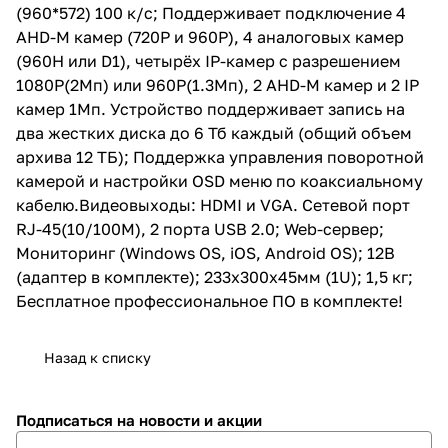
(960*572) 100 к/с; Поддерживает подключение 4
6 Тб каждый (общий объем
архива 12 ТБ); Поддержка
AHD-M камер (720P и 960P), 4 аналоговых камер
управления поворотной
(960H или D1), четырёх IP-камер с разрешением
камерой и настройки OSD меню
1080P(2Mп) или 960P(1.3Mп), 2 AHD-M камер и 2 IP
по коаксиальному
кабелю.Видеовыходы: HDMI и
камер 1Мп. Устройство поддерживает запись на
VGA. Сетевой порт RJ-
два жестких диска до 6 Тб каждый (общий объем
45(10/100М), 2 порта USB 2.0;
архива 12 ТБ); Поддержка управления поворотной
Web-сервер; Мониторинг
(Windows OS, iOS, Android OS);
камерой и настройки OSD меню по коаксиальному
12В (адаптер в комплекте);
кабелю.Видеовыходы: HDMI и VGA. Сетевой порт
233x300x45мм (1U); 1,5 кг;
RJ-45(10/100М), 2 порта USB 2.0; Web-сервер;
Бесплатное профессиональное
ПО в комплекте!
Мониторинг (Windows OS, iOS, Android OS); 12В
(адаптер в комплекте); 233x300x45мм (1U); 1,5 кг;
Бесплатное профессиональное ПО в комплекте!
Назад к списку
Подписаться
на новости и акции