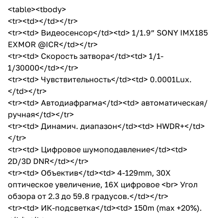
<table><tbody>
<tr><td></td></tr>
<tr><td> Видеосенсор</td><td> 1/1.9” SONY IMX185
EXMOR @ICR</td></tr>
<tr><td> Скорость затвора</td><td> 1/1-
1/30000</td></tr>
<tr><td> Чувствительность</td><td> 0.0001Lux.
</td></tr>
<tr><td> Автодиафрагма</td><td> автоматическая/
ручная</td></tr>
<tr><td> Динамич. диапазон</td><td> HWDR+</td>
</tr>
<tr><td> Цифровое шумоподавление</td><td>
2D/3D DNR</td></tr>
<tr><td> Объектив</td><td> 4-129mm, 30X
оптическое увеличение, 16X цифровое <br> Угол
обзора от 2.3 до 59.8 градусов.</td></tr>
<tr><td> ИК-подсветка</td><td> 150m (max +20%).