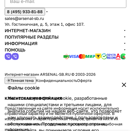
8 (495) 933-81-88
sales@arsenal-sb.ru
Ул. Гостиничная, д. 5, этаж 1, офис 107.
ИНТЕРНЕТ-МАГАЗИН
ПОПУЛЯРНЫЕ РАЗДЕЛЫ
ИНФОРМАЦИЯ
ПОМОЩЬ
Интернет-магазин ARSENAL-SB.RU © 2003-2026
Темная тема
Конфиденциальность
Оферта
Файлы cookie
Мы используем файлы cookie, разработанные
КЛИЕНТСКАЯ ИНФОРМАЦИЯ
нашими специалистами и третьими лицами, для
Представленная на сайте информация носит исключительно
анализа событий на нашем веб-сайте, что позволяет
справочный характер и не является публичной офертой. В
нам улучшать взаимодействие с пользователями и
изображениях и характеристиках товаров, ценах на них и их
обслуживание. Продолжая просмотр страниц
комплектации может содержаться устаревшая или ошибочная
информация.
нашего сайта, вы принимаете условия его