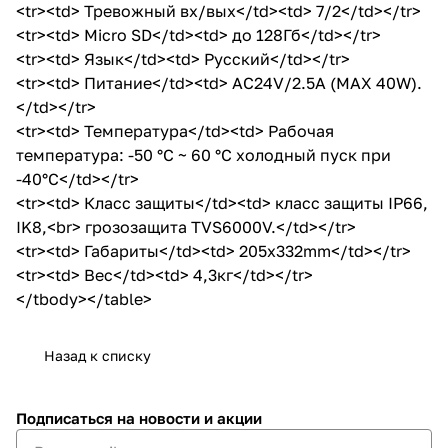
<tr><td> Тревожный вх/вых</td><td> 7/2</td></tr>
<tr><td> Micro SD</td><td> до 128Гб</td></tr>
<tr><td> Язык</td><td> Русский</td></tr>
<tr><td> Питание</td><td> AC24V/2.5A (MAX 40W).
</td></tr>
<tr><td> Температура</td><td> Рабочая
температура: -50 °C ~ 60 °C холодный пуск при
-40°C</td></tr>
<tr><td> Класс защиты</td><td> класс защиты IP66,
IK8,<br> грозозащита TVS6000V.</td></tr>
<tr><td> Габариты</td><td> 205x332mm</td></tr>
<tr><td> Вес</td><td> 4,3кг</td></tr>
</tbody></table>
Назад к списку
Подписаться
на новости и акции