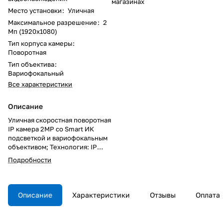
магазинах
Место установки
:
Уличная
Максимальное разрешение
:
2
Мп (1920x1080)
Тип корпуса камеры
:
Поворотная
Тип объектива
:
Вариофокальный
Все характеристики
Описание
Уличная скоростная поворотная
IP камера 2MP со Smart ИК
подсветкой и вариофокальным
объективом; Технология: IP
видеокамера; Исполнение:
Подробности
скоростная поворотная;
Разрешение: 2MP(1920x1080);
Матрица: 1/1.9” SONY IMX185
EXMOR @ICR; Тип объектива:
Описание
Характеристики
Отзывы
Оплата
вариофокальный объектив 4-
129мм