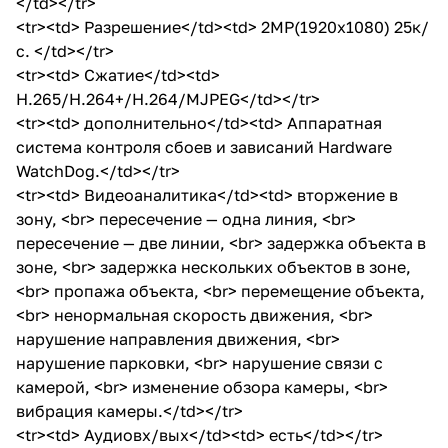
</td></tr>
<tr><td> Разрешение</td><td> 2MP(1920x1080) 25к/
с. </td></tr>
<tr><td> Сжатие</td><td>
H.265/H.264+/H.264/MJPEG</td></tr>
<tr><td> дополнительно</td><td> Аппаратная
система контроля сбоев и зависаний Hardware
WatchDog.</td></tr>
<tr><td> Видеоаналитика</td><td> вторжение в
зону, <br> пересечение — одна линия, <br>
пересечение — две линии, <br> задержка объекта в
зоне, <br> задержка нескольких объектов в зоне,
<br> пропажа объекта, <br> перемещение объекта,
<br> ненормальная скорость движения, <br>
нарушение направления движения, <br>
нарушение парковки, <br> нарушение связи с
камерой, <br> изменение обзора камеры, <br>
вибрация камеры.</td></tr>
<tr><td> Аудиовх/вых</td><td> есть</td></tr>