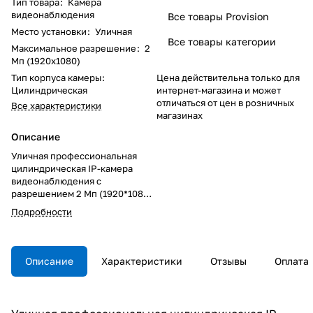
Тип товара
:
Камера
видеонаблюдения
Все товары Provision
Место установки
:
Уличная
Все товары категории
Максимальное разрешение
:
2
Мп (1920x1080)
Тип корпуса камеры
:
Цена действительна только для
Цилиндрическая
интернет-магазина и может
отличаться от цен в розничных
Все характеристики
магазинах
Описание
Уличная профессиональная
цилиндрическая IP-камера
видеонаблюдения с
разрешением 2 Мп (1920*1080).
Интеллектуальная ИК-
Подробности
подсветка (Smart IR),
механический ИК-фильтр и
функция "день-ночь".
Разрешение 2Мп (1920*1080),
Описание
Характеристики
Отзывы
Оплата
частота кадров 50 к/c. Камера
поддерживает тройной поток:
основой поток в разрешении
2Мп (1920*1080), второй поток в