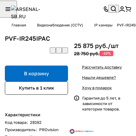
Главная
Видеонаблюдение (CCTV)
IP камеры
PVF-IR245
PVF-IR245IPAC
25 875 руб./
шт
28 750 руб.
-10%
Рассчитать доставку
В корзину
Нашли дешевле?
Купить в 1 клик
Хочу в подарок
Гарантия до 5 лет, в
зависимости от
категории товаров.
Характеристики
Код товара
:
28192
Производитель
:
PROvision