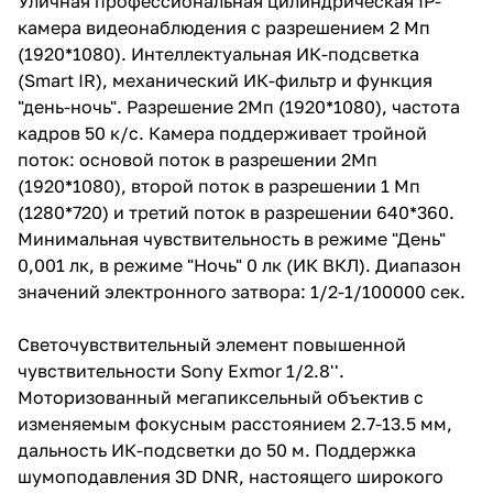
Уличная профессиональная цилиндрическая IP-
разрешении 1 Мп (1280*720) и
камера видеонаблюдения с разрешением 2 Мп
третий поток в разрешении
640*360. Минимальная
(1920*1080). Интеллектуальная ИК-подсветка
чувствительность в режиме
(Smart IR), механический ИК-фильтр и функция
"День" 0,001 лк, в режиме "Ночь"
"день-ночь". Разрешение 2Мп (1920*1080), частота
0 лк (ИК ВКЛ). Диапазон
значений электронного
кадров 50 к/c. Камера поддерживает тройной
затвора: 1/2-1/100000 сек.
поток: основой поток в разрешении 2Мп
(1920*1080), второй поток в разрешении 1 Мп
(1280*720) и третий поток в разрешении 640*360.
Минимальная чувствительность в режиме "День"
0,001 лк, в режиме "Ночь" 0 лк (ИК ВКЛ). Диапазон
значений электронного затвора: 1/2-1/100000 сек.
Светочувствительный элемент повышенной
чувствительности Sony Exmor 1/2.8''.
Моторизованный мегапиксельный объектив с
изменяемым фокусным расстоянием 2.7-13.5 мм,
дальность ИК-подсветки до 50 м. Поддержка
шумоподавления 3D DNR, настоящего широкого