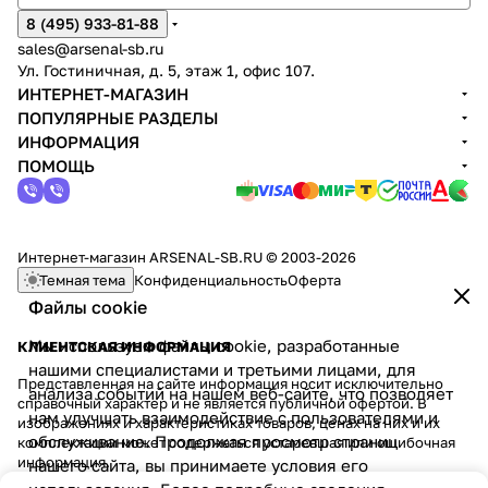
8 (495) 933-81-88
sales@arsenal-sb.ru
Ул. Гостиничная, д. 5, этаж 1, офис 107.
ИНТЕРНЕТ-МАГАЗИН
ПОПУЛЯРНЫЕ РАЗДЕЛЫ
ИНФОРМАЦИЯ
ПОМОЩЬ
Интернет-магазин ARSENAL-SB.RU © 2003-2026
Темная тема
Конфиденциальность
Оферта
Файлы cookie
Мы используем файлы cookie, разработанные
КЛИЕНТСКАЯ ИНФОРМАЦИЯ
нашими специалистами и третьими лицами, для
Представленная на сайте информация носит исключительно
анализа событий на нашем веб-сайте, что позволяет
справочный характер и не является публичной офертой. В
нам улучшать взаимодействие с пользователями и
изображениях и характеристиках товаров, ценах на них и их
обслуживание. Продолжая просмотр страниц
комплектации может содержаться устаревшая или ошибочная
информация.
нашего сайта, вы принимаете условия его