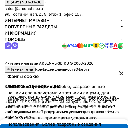
8 (495) 933-81-88
sales@arsenal-sb.ru
Ул. Гостиничная, д. 5, этаж 1, офис 107.
ИНТЕРНЕТ-МАГАЗИН
ПОПУЛЯРНЫЕ РАЗДЕЛЫ
ИНФОРМАЦИЯ
ПОМОЩЬ
Интернет-магазин ARSENAL-SB.RU © 2003-2026
Темная тема
Конфиденциальность
Оферта
Файлы cookie
Мы используем файлы cookie, разработанные
КЛИЕНТСКАЯ ИНФОРМАЦИЯ
нашими специалистами и третьими лицами, для
Представленная на сайте информация носит исключительно
анализа событий на нашем веб-сайте, что позволяет
справочный характер и не является публичной офертой. В
нам улучшать взаимодействие с пользователями и
изображениях и характеристиках товаров, ценах на них и их
обслуживание. Продолжая просмотр страниц
комплектации может содержаться устаревшая или ошибочная
информация.
нашего сайта, вы принимаете условия его
использования. Более подробные сведения