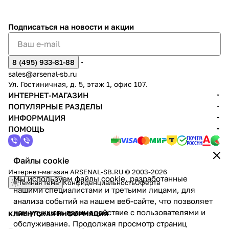
Подписаться
на новости и акции
8 (495) 933-81-88
sales@arsenal-sb.ru
Ул. Гостиничная, д. 5, этаж 1, офис 107.
ИНТЕРНЕТ-МАГАЗИН
ПОПУЛЯРНЫЕ РАЗДЕЛЫ
ИНФОРМАЦИЯ
ПОМОЩЬ
Файлы cookie
Интернет-магазин ARSENAL-SB.RU © 2003-2026
Мы используем файлы cookie, разработанные
Темная тема
Конфиденциальность
Оферта
нашими специалистами и третьими лицами, для
анализа событий на нашем веб-сайте, что позволяет
нам улучшать взаимодействие с пользователями и
КЛИЕНТСКАЯ ИНФОРМАЦИЯ
обслуживание. Продолжая просмотр страниц