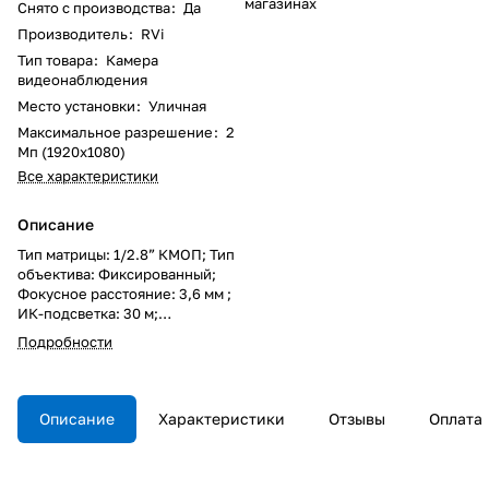
магазинах
Снято с производства
:
Да
Производитель
:
RVi
Тип товара
:
Камера
видеонаблюдения
Место установки
:
Уличная
Максимальное разрешение
:
2
Мп (1920x1080)
Все характеристики
Описание
Тип матрицы: 1/2.8” КМОП; Тип
объектива: Фиксированный;
Фокусное расстояние: 3,6 мм ;
ИК-подсветка: 30 м;
Максимальное разрешение,
Подробности
частота кадров: 2Мп, 25к/с;
2Мп, 25к/с; Поддерживаемые
видеокодеки: H.264; H.265;
H.264+; H.265+; MJPEG;
Описание
Характеристики
Отзывы
Оплата
Компенсация засветки: HLC;
BLC; WDR 2x (120 дБ); Система
шумоподавления: 3D DNR;