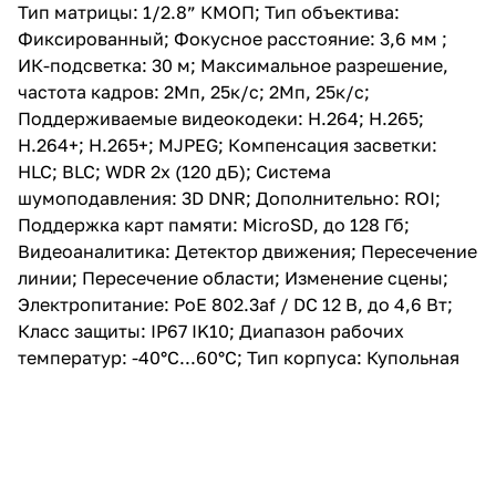
Дополнительно: ROI;
Тип матрицы: 1/2.8” КМОП; Тип объектива:
Поддержка карт памяти:
Фиксированный; Фокусное расстояние: 3,6 мм ;
MicroSD, до 128 Гб;
Видеоаналитика: Детектор
ИК-подсветка: 30 м; Максимальное разрешение,
движения; Пересечение линии;
частота кадров: 2Мп, 25к/с; 2Мп, 25к/с;
Пересечение области;
Поддерживаемые видеокодеки: H.264; H.265;
Изменение сцены;
Электропитание: PoE 802.3af /
H.264+; H.265+; MJPEG; Компенсация засветки:
DC 12 В, до 4,6 Вт; Класс
HLC; BLC; WDR 2x (120 дБ); Система
защиты: IP67 IK10; Диапазон
шумоподавления: 3D DNR; Дополнительно: ROI;
рабочих температур:
-40°С...60°С; Тип корпуса:
Поддержка карт памяти: MicroSD, до 128 Гб;
Купольная
Видеоаналитика: Детектор движения; Пересечение
линии; Пересечение области; Изменение сцены;
Электропитание: PoE 802.3af / DC 12 В, до 4,6 Вт;
Класс защиты: IP67 IK10; Диапазон рабочих
температур: -40°С...60°С; Тип корпуса: Купольная