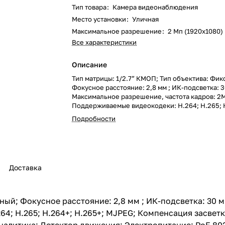
Тип товара
:
Камера видеонаблюдения
Место установки
:
Уличная
Максимальное разрешение
:
2 Мп (1920x1080)
Все характеристики
Описание
Тип матрицы: 1/2.7” КМОП; Тип объектива: Фи
Фокусное расстояние: 2,8 мм ; ИК-подсветка: 3
Максимальное разрешение, частота кадров: 2М
Поддерживаемые видеокодеки: H.264; H.265; 
H.265+; MJPEG; Компенсация засветки: HLC; B
Подробности
Система шумоподавления: 3D DNR; Дополнител
Видеоаналитика: Детектор движения; Электро
802.3af / DC 12 В, до 4,6 Вт; Класс защиты: IP6
рабочих температур: -40°С...60°С
Доставка
ный; Фокусное расстояние: 2,8 мм ; ИК-подсветка: 30 
4; H.265; H.264+; H.265+; MJPEG; Компенсация засветк