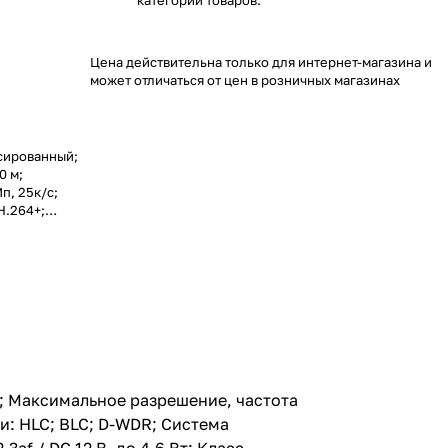
категории товаров.
Цена действительна только для интернет-магазина и
может отличаться от цен в розничных магазинах
ксированный;
0 м;
п, 25к/с;
H.264+;
LC; D-WDR;
ьно: ROI;
питание: PoE
7; Диапазон
м; Максимальное разрешение, частота
и: HLC; BLC; D-WDR; Система