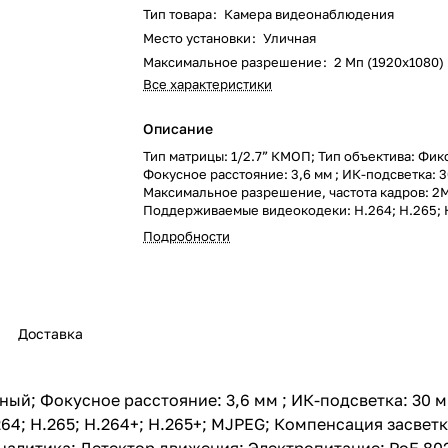
Тип товара
:
Камера видеонаблюдения
Место установки
:
Уличная
Максимальное разрешение
:
2 Мп (1920x1080)
Все характеристики
Описание
Тип матрицы: 1/2.7” КМОП; Тип объектива: Фи
Фокусное расстояние: 3,6 мм ; ИК-подсветка: 3
Максимальное разрешение, частота кадров: 2М
Поддерживаемые видеокодеки: H.264; H.265; 
H.265+; MJPEG; Компенсация засветки: HLC; B
Подробности
Система шумоподавления: 3D DNR; Дополнител
Видеоаналитика: Детектор движения; Электро
802.3af / DC 12 В, до 4,6 Вт; Класс защиты: IP6
рабочих температур: -40°С...60°С; Тип корпуса
стакане
Доставка
ный; Фокусное расстояние: 3,6 мм ; ИК-подсветка: 30 
4; H.265; H.264+; H.265+; MJPEG; Компенсация засветк