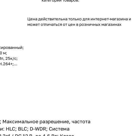
категории товаров.
Цена действительна только для интернет-магазина и
может отличаться от цен в розничных магазинах
ксированный;
0 м;
п, 25к/с;
H.264+;
LC; D-WDR;
ьно: ROI;
питание: PoE
7; Диапазон
: Шар в
м; Максимальное разрешение, частота
и: HLC; BLC; D-WDR; Система