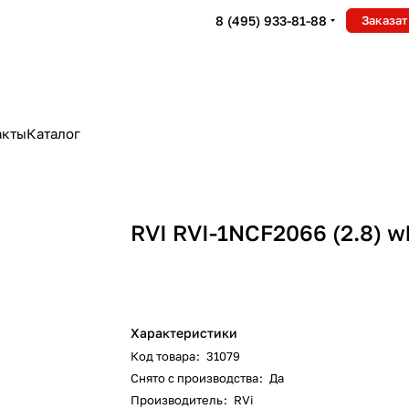
8 (495) 933-81-88
Заказат
акты
Каталог
RVI RVI-1NCF2066 (2.8) w
Характеристики
Код товара
:
31079
Снято с производства
:
Да
Производитель
:
RVi