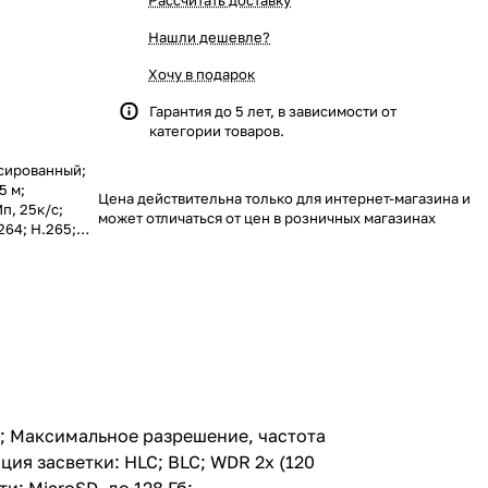
Рассчитать доставку
Нашли дешевле?
Хочу в подарок
Гарантия до 5 лет, в зависимости от
категории товаров.
ксированный;
5 м;
Цена действительна только для интернет-магазина и
п, 25к/с;
может отличаться от цен в розничных магазинах
64; H.265;
 HLC; BLC;
 DNR;
а; Поддержка
ка: Детектор
области;
 / DC 12 В,
 температур:
м; Максимальное разрешение, частота
ция засветки: HLC; BLC; WDR 2x (120