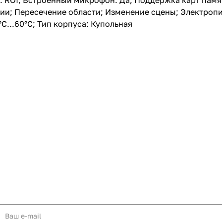
 ROI; Встроенный микрофон: Да; Поддержка карт памяти
; Пересечение области; Изменение сцены; Электропитан
С...60°С; Тип корпуса: Купольная