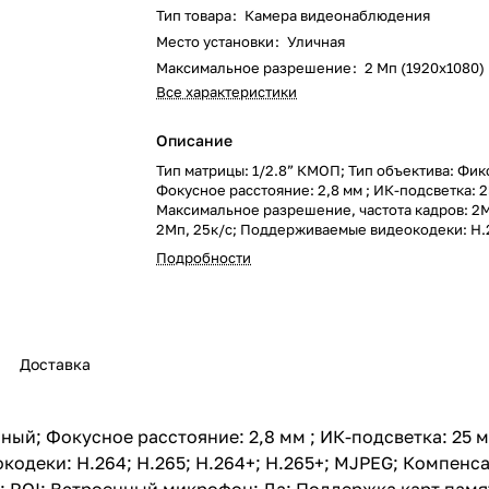
Тип товара
:
Камера видеонаблюдения
Место установки
:
Уличная
Максимальное разрешение
:
2 Мп (1920x1080)
Все характеристики
Описание
Тип матрицы: 1/2.8” КМОП; Тип объектива: Фи
Фокусное расстояние: 2,8 мм ; ИК-подсветка: 2
Максимальное разрешение, частота кадров: 2М
2Мп, 25к/с; Поддерживаемые видеокодеки: H.2
H.264+; H.265+; MJPEG; Компенсация засветки:
Подробности
WDR 2x (120 дБ); Система шумоподавления: 3D
Дополнительно: ROI; Встроенный микрофон: Д
карт памяти: MicroSD, до 128 Гб; Видеоаналити
движения; Пересечение линии; Пересечение 
Изменение сцены; Электропитание: PoE 802.3af
Доставка
до 5 Вт; Класс защиты: IP65; Диапазон рабочих
-40°С...60°С; Тип корпуса: Купольная
ный; Фокусное расстояние: 2,8 мм ; ИК-подсветка: 25 
кодеки: H.264; H.265; H.264+; H.265+; MJPEG; Компенса