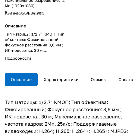
Максимальное разрешение
:
2
Мп (1920x1080)
Все характеристики
Описание
Тип матрицы: 1/2.7” КМОП; Тип
объектива: Фиксированный;
Фокусное расстояние:3,6 мм ;
ИК-подсветка: 30 м;
Максимальное разрешение,
Подробности
частота кадров: 2Мп, 25к/с;
Поддерживаемые видеокодеки:
H.264; H.265; H.264+; H.265+;
MJPEG; Компенсация засветки:
Описание
Характеристики
Отзывы
Оплата
HLC; BLC; D-WDR; Система
шумоподавления: 3D DNR;
Дополнительно: ROI;
Видеоаналитика: Детектор
Тип матрицы: 1/2.7” КМОП; Тип объектива:
движения; Электропитание:
Фиксированный; Фокусное расстояние: 3,6 мм ;
PoE 802.3af / DC 12 В, до 5,1 Вт;
Класс защиты: IP67; Диапазон
ИК-подсветка: 30 м; Максимальное разрешение,
рабочих температур:
частота кадров: 2Мп, 25к/с; Поддерживаемые
-40°С...60°С; Тип корпуса:
видеокодеки: H.264; H.265; H.264+; H.265+; MJPEG;
Цилиндрическая