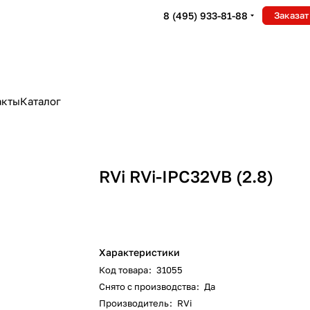
8 (495) 933-81-88
Заказат
акты
Каталог
RVi RVi-IPC32VB (2.8)
Характеристики
Код товара
:
31055
Снято с производства
:
Да
Производитель
:
RVi