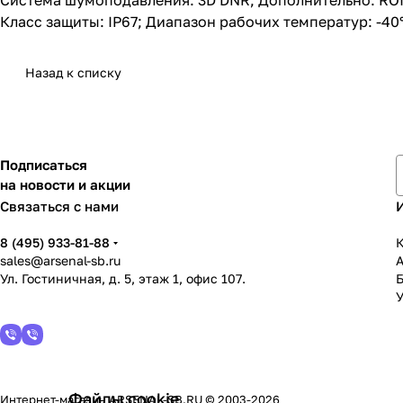
Система шумоподавления: 3D DNR; Дополнительно: ROI; 
Класс защиты: IP67; Диапазон рабочих температур: -40°
Назад к списку
Подписаться
на новости и акции
Связаться с нами
8 (495) 933-81-88
К
sales@arsenal-sb.ru
Ул. Гостиничная, д. 5, этаж 1, офис 107.
У
Файлы cookie
Интернет-магазин ARSENAL-SB.RU © 2003-2026