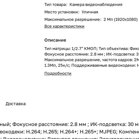
Тип товара
:
Камера видеонаблюдения
Место установки
:
Уличная
Максимальное разрешение
:
2 Мп (1920x1080)
Все характеристики
Описание
Тип матрицы: 1/2.7” КМОП; Тип объектива: Фи
Фокусное расстояние: 2.8 мм ; ИК-подсветка: 3
Максимальное разрешение, частота кадров: 2М
1.3Мп, 25к/с; Поддерживаемые видеокодеки: H
H.264+; H.265+; MJPEG; Компенсация засветки:
Подробности
WDR; Система шумоподавления: 3D DNR; Допо
ROI; Видеоаналитика: Детектор движения; Эле
PoE 802.3af / DC 12 В, до 4,8 Вт; Класс защиты: 
Диапазон рабочих температур: -40°С...60°С; Ти
Шар в стакане
Доставка
ный; Фокусное расстояние: 2.8 мм ; ИК-подсветка: 30 
еокодеки: H.264; H.265; H.264+; H.265+; MJPEG; Компен