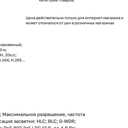
категории товаров.
Цена действительна только для интернет-магазина и
может отличаться от цен в розничных магазинах
ксированный;
0 м;
п, 20к/с;
.264; H.265;
 HLC; BLC; D-
лнительно:
ктропитание:
IP67;
п корпуса:
м; Максимальное разрешение, частота
сация засветки: HLC; BLC; D-WDR;