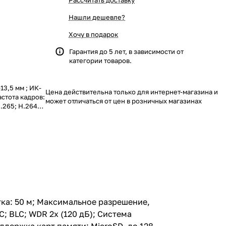
Рассчитать доставку
Нашли дешевле?
Хочу в подарок
Гарантия до 5 лет, в зависимости от
категории товаров.
3,5 мм ; ИК-
Цена действительна только для интернет-магазина и
стота кадров:
может отличаться от цен в розничных магазинах
.265; H.264+;
x (120 дБ);
ьно: ROI;
выходы: 2/1;
идеоаналитика:
ие линии;
.3af / DC 12
зон рабочих
тка: 50 м; Максимальное разрешение,
C; BLC; WDR 2x (120 дБ); Система