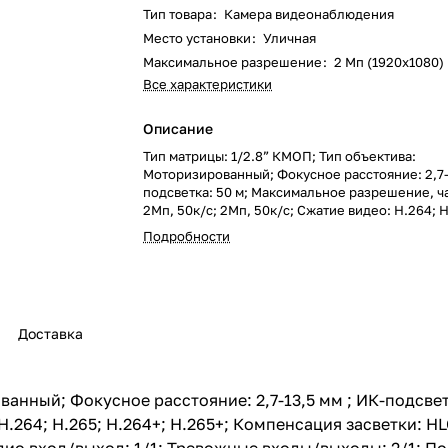
Тип товара
:
Камера видеонаблюдения
Место установки
:
Уличная
Максимальное разрешение
:
2 Мп (1920x1080)
Все характеристики
Описание
Тип матрицы: 1/2.8” КМОП; Тип объектива:
Моторизированный; Фокусное расстояние: 2,7-1
подсветка: 50 м; Максимальное разрешение, ча
2Мп, 50к/с; 2Мп, 50к/с; Сжатие видео: H.264; H
H.265+; Компенсация засветки: HLC; BLC; WDR 2
Подробности
Система шумоподавления: 3D DNR; Дополнител
Flip; Аудио вход/выход: 1/1; Тревожные входы/
Поддержка карт памяти: MicroSD, до 128 Гб; В
Детектор движения; Детектор лиц; Пересечен
Пересечение области; Электропитание: PoE 802
Доставка
В, до 12,95 Вт; Класс защиты: IP67 IK10; Диапа
температур: -50°С...60°С
ванный; Фокусное расстояние: 2,7-13,5 мм ; ИК-подсве
H.264; H.265; H.264+; H.265+; Компенсация засветки: HL