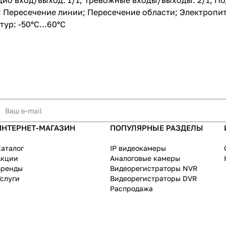
дио вход/выход: 1/1; Тревожные входы/выходы: 2/1; По
 Пересечение линии; Пересечение области; Электропитан
ур: -50°С...60°С
ИНТЕРНЕТ-МАГАЗИН
ПОПУЛЯРНЫЕ РАЗДЕЛЫ
аталог
IP видеокамеры
Акции
Аналоговые камеры
Бренды
Видеорегистраторы NVR
слуги
Видеорегистраторы DVR
Распродажа