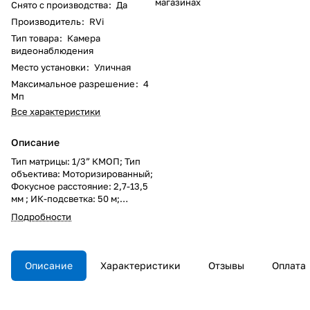
магазинах
Снято с производства
:
Да
Производитель
:
RVi
Тип товара
:
Камера
видеонаблюдения
Место установки
:
Уличная
Максимальное разрешение
:
4
Мп
Все характеристики
Описание
Тип матрицы: 1/3” КМОП; Тип
объектива: Моторизированный;
Фокусное расстояние: 2,7-13,5
мм ; ИК-подсветка: 50 м;
Максимальное разрешение,
Подробности
частота кадров: 4Мп, 25к/с;
Поддерживаемые видеокодеки:
H.264; H.265; H.264+; H.265+;
MJPEG; Компенсация засветки:
Описание
Характеристики
Отзывы
Оплата
HLC; BLC; WDR 2x (120 дБ);
Система шумоподавления: 3D
DNR; Дополнительно: ROI;