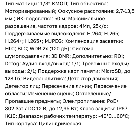
Defog; Аудио вход/выход: 1/1;
Тип матрицы: 1/3” КМОП; Тип объектива:
Тревожные входы/выходы: 2/1;
Моторизированный; Фокусное расстояние: 2,7-13,5
Поддержка карт памяти:
MicroSD, до 128 Гб;
мм ; ИК-подсветка: 50 м; Максимальное
Видеоаналитика: Детектор
разрешение, частота кадров: 4Мп, 25к/с;
движения; Детектор лиц;
Поддерживаемые видеокодеки: H.264; H.265;
Пересечение линии;
Пересечение области;
H.264+; H.265+; MJPEG; Компенсация засветки:
Изменение сцены;
HLC; BLC; WDR 2x (120 дБ); Система
Оставленные/Пропавшие
шумоподавления: 3D DNR; Дополнительно: ROI;
предметы; Электропитание:
PoE+ 802.3at / DC 12 В, до 12,95
Defog; Аудио вход/выход: 1/1; Тревожные входы/
Вт; Класс защиты: IP67 IK10;
выходы: 2/1; Поддержка карт памяти: MicroSD, до
Диапазон рабочих температур:
128 Гб; Видеоаналитика: Детектор движения;
-40°С...60°С; Тип корпуса:
Цилиндрическая
Детектор лиц; Пересечение линии; Пересечение
области; Изменение сцены; Оставленные/
Пропавшие предметы; Электропитание: PoE+
802.3at / DC 12 В, до 12,95 Вт; Класс защиты: IP67
IK10; Диапазон рабочих температур: -40°С...60°С;
Тип корпуса: Цилиндрическая