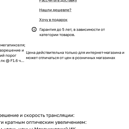
Рассчитать доставку
Нашли дешевле?
Хочу в подарок
Гарантия до 5 лет, в зависимости от
категории товаров.
;
Разрешение и
Цена действительна только для интернет-магазина и
ний порог
может отличаться от цен в розничных магазинах
 лк @ F1.6 ч/
ением: 5.3-
ановкам: по
жим «день-
ro SD карту
E802.3at) / AC
ласти,
лиц; Класс
тур: -40…
аритные
решение и скорость трансляции:
2-ти кратным оптическим увеличением: