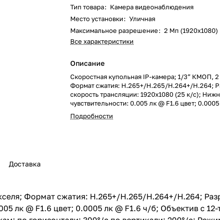
Тип товара
:
Камера видеонаблюдения
Место установки
:
Уличная
Максимальное разрешение
:
2 Мп (1920x1080)
Все характеристики
Описание
Скоростная купольная IP-камера; 1/3” КМОП, 2 мегапикселя
Формат сжатия: H.265+/H.265/H.264+/H.264; 
скорость трансляции: 1920х1080 (25 к/с); Ниж
чувствительности: 0.005 лк @ F1.6 цвет; 0.0005
б; Объектив с 12-ти кратным оптическим увелич
Подробности
64 мм; скорость поворота/наклона по предуст
горизонтали: 300°/с по вертикали: 200°/с; Ре
ночь»: Механический ИК-фильтр; Запись на mic
до 128ГБ; Питание: Трев. вх./вых.: 2/1; PoE (IEE
24 В; Видеоаналитика: Пересечение линии/об
Доставка
украденные/оставленные предметы, детектор 
защиты: IP66, IK10; Диапазон рабочих темпера
+60°С; Настенный кронштейн в комплекте, Габ
размеры: 186х234 мм; Вес: 1,8 кг
кселя; Формат сжатия: H.265+/H.265/H.264+/H.264; Раз
005 лк @ F1.6 цвет; 0.0005 лк @ F1.6 ч/б; Объектив с 1