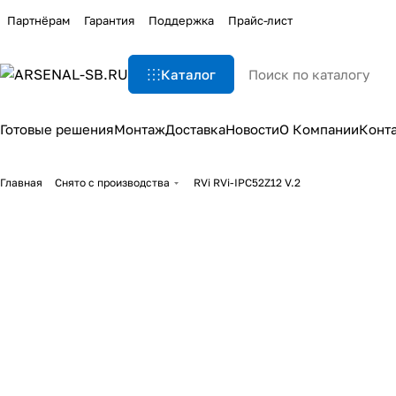
Партнёрам
Гарантия
Поддержка
Прайс-лист
Каталог
Готовые решения
Монтаж
Доставка
Новости
О Компании
Конт
Главная
Снято с производства
RVi RVi-IPC52Z12 V.2