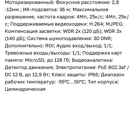
Моторизированный; Фокусное расстояние: 2,8
Поддержка карт памяти:
MicroSD, до 128 Гб;
-12мм ; ИК-подсветка: 36 м; Максимальное
Видеоаналитика: Детектор
разрешение, частота кадров: 4Мп, 25к/с; 4Мп, 25к/
движения; Электропитание:
с; Поддерживаемые видеокодеки: H.264; MJPEG;
PoE 802.3af / DC 12 В, до 12,9
Вт; Класс защиты: IP66;
Компенсация засветки: WDR 2x (120 дБ); WDR 3x
Диапазон рабочих температур:
(140 дБ); Система шумоподавления: 3D DNR;
-55°С...50°С; Тип корпуса:
Дополнительно: ROI; Аудио вход/выход: 1/1;
Цилиндрическая
Тревожные входы/выходы: 1/1; Поддержка карт
памяти: MicroSD, до 128 Гб; Видеоаналитика:
Детектор движения; Электропитание: PoE 802.3af /
DC 12 В, до 12,9 Вт; Класс защиты: IP66; Диапазон
рабочих температур: -55°С...50°С; Тип корпуса:
Цилиндрическая