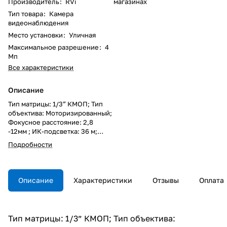
Производитель
:
RVi
магазинах
Тип товара
:
Камера
видеонаблюдения
Место установки
:
Уличная
Максимальное разрешение
:
4
Мп
Все характеристики
Описание
Тип матрицы: 1/3” КМОП; Тип
объектива: Моторизированный;
Фокусное расстояние: 2,8
-12мм ; ИК-подсветка: 36 м;
Максимальное разрешение,
Подробности
частота кадров: 4Мп, 25к/с;
4Мп, 25к/с; Поддерживаемые
видеокодеки: H.264; MJPEG;
Компенсация засветки: WDR 2x
Описание
Характеристики
Отзывы
Оплата
(120 дБ); WDR 3x (140 дБ);
Система шумоподавления: 3D
DNR; Дополнительно: ROI;
Аудио вход/выход: 1/1;
Тип матрицы: 1/3” КМОП; Тип объектива:
Тревожные входы/выходы: 1/1;