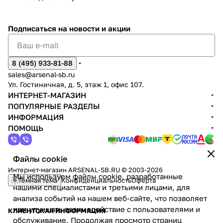
Подписаться
на новости и акции
8 (495) 933-81-88
sales@arsenal-sb.ru
Ул. Гостиничная, д. 5, этаж 1, офис 107.
ИНТЕРНЕТ-МАГАЗИН
ПОПУЛЯРНЫЕ РАЗДЕЛЫ
ИНФОРМАЦИЯ
ПОМОЩЬ
Файлы cookie
Интернет-магазин ARSENAL-SB.RU © 2003-2026
Мы используем файлы cookie, разработанные
Темная тема
Конфиденциальность
Оферта
нашими специалистами и третьими лицами, для
анализа событий на нашем веб-сайте, что позволяет
нам улучшать взаимодействие с пользователями и
КЛИЕНТСКАЯ ИНФОРМАЦИЯ
обслуживание. Продолжая просмотр страниц