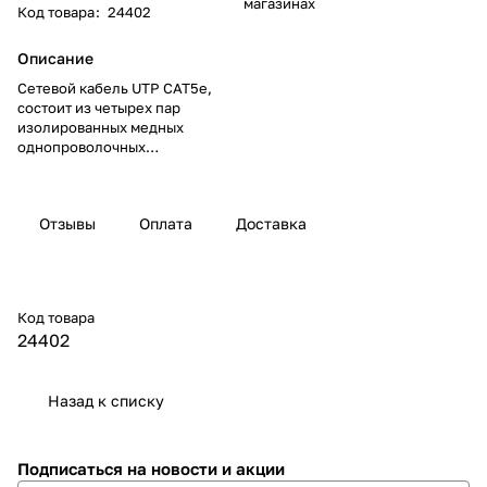
магазинах
Код товара
:
24402
Описание
Сетевой кабель UTP CAT5e,
состоит из четырех пар
изолированных медных
однопроволочных
токопроводящих жил
диаметром 0,5 мм. Диаметр
кабеля 5.1 мм. Материал
Отзывы
Оплата
Доставка
оболочки - вспененный
полиэтилен (PE).
Код товара
24402
Назад к списку
Подписаться
на новости и акции