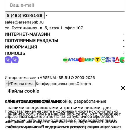
8 (495) 933-81-88
sales@arsenal-sb.ru
Ул. Гостиничная, д. 5, этаж 1, офис 107.
ИНТЕРНЕТ-МАГАЗИН
ПОПУЛЯРНЫЕ РАЗДЕЛЫ
ИНФОРМАЦИЯ
ПОМОЩЬ
Интернет-магазин ARSENAL-SB.RU © 2003-2026
Темная тема
Конфиденциальность
Оферта
Файлы cookie
Мы используем файлы cookie, разработанные
КЛИЕНТСКАЯ ИНФОРМАЦИЯ
нашими специалистами и третьими лицами, для
Представленная на сайте информация носит исключительно
анализа событий на нашем веб-сайте, что позволяет
справочный характер и не является публичной офертой. В
нам улучшать взаимодействие с пользователями и
изображениях и характеристиках товаров, ценах на них и их
обслуживание. Продолжая просмотр страниц
комплектации может содержаться устаревшая или ошибочная