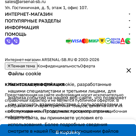
sales@arsenal-sb.ru
Ул. Гостиничная, д. 5, этаж 1, офис 107.
ИНТЕРНЕТ-МАГАЗИН
ПОПУЛЯРНЫЕ РАЗДЕЛЫ
ИНФОРМАЦИЯ
ПОМОЩЬ
Интернет-магазин ARSENAL-SB.RU © 2003-2026
Темная тема
Конфиденциальность
Оферта
Файлы cookie
Мы используем файлы cookie, разработанные
КЛИЕНТСКАЯ ИНФОРМАЦИЯ
нашими специалистами и третьими лицами, для
Представленная на сайте информация носит исключительно
анализа событий на нашем веб-сайте, что позволяет
справочный характер и не является публичной офертой. В
нам улучшать взаимодействие с пользователями и
изображениях и характеристиках товаров, ценах на них и их
обслуживание. Продолжая просмотр страниц
комплектации может содержаться устаревшая или ошибочная
информация.
нашего сайта, вы принимаете условия его
использования. Более подробные сведения
смотрите в нашей
Политике в отношении файлов
В корзину