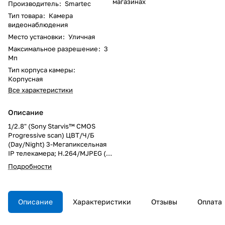
магазинах
Производитель
:
Smartec
Тип товара
:
Камера
видеонаблюдения
Место установки
:
Уличная
Максимальное разрешение
:
3
Мп
Тип корпуса камеры
:
Корпусная
Все характеристики
Описание
1/2.8" (Sony Starvis™ CMOS
Progressive scan) ЦВТ/Ч/Б
(Day/Night) 3-Мегапиксельная
IP телекамера; H.264/MJPEG (3-
потоковая передача);
Подробности
разрешение до 3Мп:
2048x1536, 1920x1080,
1280x1024, 1280x720, 704x576,
640x480, 352x288, 320x240;
Описание
Характеристики
Отзывы
Оплата
0.1лк (цв.)/0лк (ч/б, ИК
подсветка вкл.); встроенная ИК-