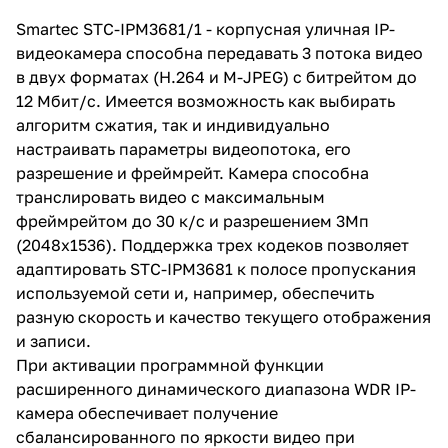
подсветка до 35м;
расширенный динамический
Smartec STC-IPM3681/1 - корпусная уличная IP-
диапазон WDR; встроенный
видеокамера способна передавать 3 потока видео
мегапиксельный
МОТОРИЗОВАННЫЙ
в двух форматах (H.264 и M-JPEG) с битрейтом до
вариообъектив 2.8-12мм с АРД и
12 Мбит/с. Имеется возможность как выбирать
АВТОФОКУСОМ; до 30 fps (на
алгоритм сжатия, так и индивидуально
всех разрешениях); слот для
microSD-карт; в уличном
настраивать параметры видеопотока, его
погодозащищенном кожухе
разрешение и фреймрейт. Камера способна
(104ммx97.5ммx292мм);
транслировать видео с максимальным
встроенный обогреватель и
вентилятор, IP66, от -40°С до
фреймрейтом до 30 к/с и разрешением 3Мп
+45°С; кронштейн со сквозной
(2048x1536). Поддержка трех кодеков позволяет
проводкой в комплекте; 12VDC,
адаптировать STC-IPM3681 к полосе пропускания
поддержка POE; поддержка
ONVIF.
используемой сети и, например, обеспечить
разную скорость и качество текущего отображения
и записи.
При активации программной функции
расширенного динамического диапазона WDR IP-
камера обеспечивает получение
сбалансированного по яркости видео при