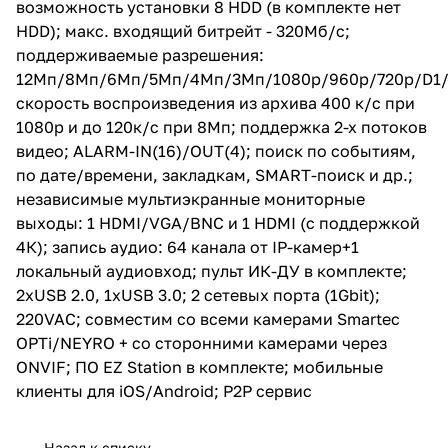
возможность установки 8 HDD (в комплекте нет
закладкам, SMART-поиск и др.;
независимые мультиэкранные
HDD); макс. входящий битрейт - 320Мб/с;
мониторные выходы: 1
поддерживаемые разрешения:
HDMI/VGA/BNC и 1 HDMI (с
12Мп/8Мп/6Мп/5Мп/4Мп/3Мп/1080p/960p/720p/D1/2
поддержкой 4К); запись аудио:
64 канала от IP-камер+1
скорость воспроизведения из архива 400 к/с при
локальный аудиовход; пульт
1080p и до 120к/с при 8Мп; поддержка 2-х потоков
ИК-ДУ в комплекте; 2xUSB 2.0,
видео; ALARM-IN(16)/OUT(4); поиск по событиям,
1xUSB 3.0; 2 сетевых порта
(1Gbit); 220VAC; совместим со
по дате/времени, закладкам, SMART-поиск и др.;
всеми камерами Smartec
независимые мультиэкранные мониторные
OPTi/NEYRO + со сторонними
выходы: 1 HDMI/VGA/BNC и 1 HDMI (с поддержкой
камерами через ONVIF; ПО EZ
Station в комплекте; мобильные
4К); запись аудио: 64 канала от IP-камер+1
клиенты для iOS/Android; P2P
локальный аудиовход; пульт ИК-ДУ в комплекте;
сервис
2xUSB 2.0, 1xUSB 3.0; 2 сетевых порта (1Gbit);
220VAC; совместим со всеми камерами Smartec
OPTi/NEYRO + со сторонними камерами через
ONVIF; ПО EZ Station в комплекте; мобильные
клиенты для iOS/Android; P2P сервис
Назад к списку