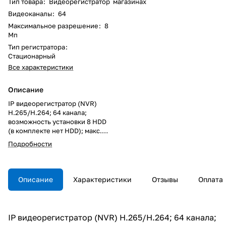
Тип товара
:
Видеорегистратор
магазинах
Видеоканалы
:
64
Максимальное разрешение
:
8
Мп
Тип регистратора
:
Стационарный
Все характеристики
Описание
IP видеорегистратор (NVR)
H.265/H.264; 64 канала;
возможность установки 8 HDD
(в комплекте нет HDD); макс.
входящий битрейт - 320Мб/с;
Подробности
поддерживаемые разрешения:
12Мп/8Мп/6Мп/5Мп/4Мп/3Мп/
1080p/960p/720p/D1/2CIF/CIF;
скорость воспроизведения из
Описание
Характеристики
Отзывы
Оплата
архива 400 к/с при 1080p и до
120к/с при 8Мп; поддержка 2-х
потоков видео; ALARM-
IN(16)/OUT(4); поиск по
IP видеорегистратор (NVR) H.265/H.264; 64 канала;
событиям, по дате/времени,