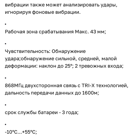
размеры: 22.5 × 103 × 23.2 мм,
вибрации также может анализировать удары,
13 × 34.4 × 11.4 мм;
игнорируя фоновые вибрации.
Вес 60г;
Рабочая зона срабатывания Макс. 43 мм;
Установка внутри помещений
Чувствительность: Обнаружение
удара;обнаружение сильной, средней, малой
деформации: наклон до 25°; 2 тревожных входа;
868МГц двухсторонная связь с TRI-X технологией,
дальность передачи данных до 1600м;
срок службы батареи - 3 года;
-10°C...+55°C;