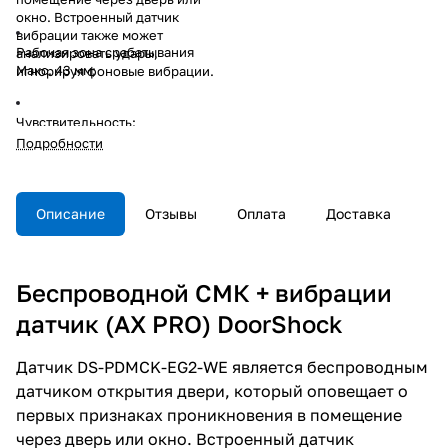
окно. Встроенный датчик
вибрации также может
Рабочая зона срабатывания
анализировать удары,
Макс. 43 мм;
игнорируя фоновые вибрации.
Чувствительность:
Обнаружение
Подробности
удара;обнаружение сильной,
средней, малой деформации:
наклон до 25°; 2 тревожных
входа;
Описание
Отзывы
Оплата
Доставка
868МГц двухсторонная связь с
TRI-X технологией, дальность
Беспроводной СМК + вибрации
передачи данных до 1600м;
датчик (AX PRO) DoorShock
срок службы батареи - 3 года;
Датчик DS-PDMCK-EG2-WE является беспроводным
датчиком открытия двери, который оповещает о
-10°C...+55°C;
первых признаках проникновения в помещение
через дверь или окно. Встроенный датчик