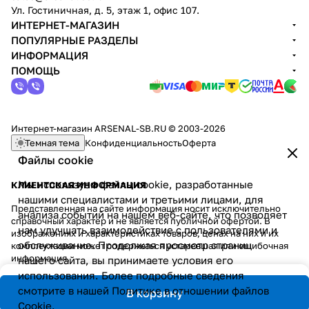
Ул. Гостиничная, д. 5, этаж 1, офис 107.
ИНТЕРНЕТ-МАГАЗИН
ПОПУЛЯРНЫЕ РАЗДЕЛЫ
ИНФОРМАЦИЯ
ПОМОЩЬ
Интернет-магазин ARSENAL-SB.RU © 2003-2026
Темная тема
Конфиденциальность
Оферта
Файлы cookie
Мы используем файлы cookie, разработанные
КЛИЕНТСКАЯ ИНФОРМАЦИЯ
нашими специалистами и третьими лицами, для
Представленная на сайте информация носит исключительно
анализа событий на нашем веб-сайте, что позволяет
справочный характер и не является публичной офертой. В
нам улучшать взаимодействие с пользователями и
изображениях и характеристиках товаров, ценах на них и их
обслуживание. Продолжая просмотр страниц
комплектации может содержаться устаревшая или ошибочная
информация.
нашего сайта, вы принимаете условия его
использования. Более подробные сведения
смотрите в нашей
Политике в отношении файлов
В корзину
Cookie
.