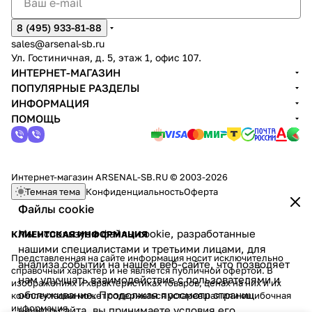
8 (495) 933-81-88
sales@arsenal-sb.ru
Ул. Гостиничная, д. 5, этаж 1, офис 107.
ИНТЕРНЕТ-МАГАЗИН
ПОПУЛЯРНЫЕ РАЗДЕЛЫ
ИНФОРМАЦИЯ
ПОМОЩЬ
Интернет-магазин ARSENAL-SB.RU © 2003-2026
Темная тема
Конфиденциальность
Оферта
Файлы cookie
Мы используем файлы cookie, разработанные
КЛИЕНТСКАЯ ИНФОРМАЦИЯ
нашими специалистами и третьими лицами, для
Представленная на сайте информация носит исключительно
анализа событий на нашем веб-сайте, что позволяет
справочный характер и не является публичной офертой. В
нам улучшать взаимодействие с пользователями и
изображениях и характеристиках товаров, ценах на них и их
обслуживание. Продолжая просмотр страниц
комплектации может содержаться устаревшая или ошибочная
информация.
нашего сайта, вы принимаете условия его