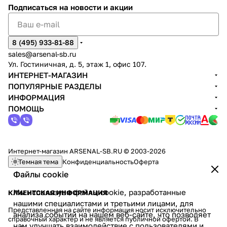
Подписаться
на новости и акции
8 (495) 933-81-88
sales@arsenal-sb.ru
Ул. Гостиничная, д. 5, этаж 1, офис 107.
ИНТЕРНЕТ-МАГАЗИН
ПОПУЛЯРНЫЕ РАЗДЕЛЫ
ИНФОРМАЦИЯ
ПОМОЩЬ
Интернет-магазин ARSENAL-SB.RU © 2003-2026
Темная тема
Конфиденциальность
Оферта
Файлы cookie
Мы используем файлы cookie, разработанные
КЛИЕНТСКАЯ ИНФОРМАЦИЯ
нашими специалистами и третьими лицами, для
Представленная на сайте информация носит исключительно
анализа событий на нашем веб-сайте, что позволяет
справочный характер и не является публичной офертой. В
нам улучшать взаимодействие с пользователями и