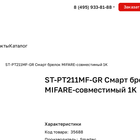
8 (495) 933-81-88
Заказат
акты
Каталог
ST-PT211MF-GR Cмарт брелок MIFARE-совместимый 1K
ST-PT211MF-GR Cмарт бр
MIFARE-совместимый 1K
Характеристики
Код товара
:
35688
Производитель
:
Smartec