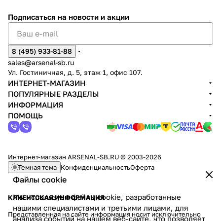
Подписаться
на новости и акции
8 (495) 933-81-88
sales@arsenal-sb.ru
Ул. Гостиничная, д. 5, этаж 1, офис 107.
ИНТЕРНЕТ-МАГАЗИН
ПОПУЛЯРНЫЕ РАЗДЕЛЫ
ИНФОРМАЦИЯ
ПОМОЩЬ
Интернет-магазин ARSENAL-SB.RU © 2003-2026
Темная тема
Конфиденциальность
Оферта
Файлы cookie
Мы используем файлы cookie, разработанные
КЛИЕНТСКАЯ ИНФОРМАЦИЯ
нашими специалистами и третьими лицами, для
Представленная на сайте информация носит исключительно
анализа событий на нашем веб-сайте, что позволяет