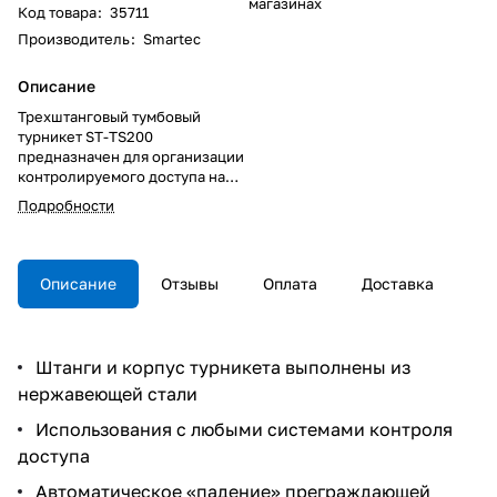
магазинах
Код товара
:
35711
Производитель
:
Smartec
Описание
Трехштанговый тумбовый
турникет ST-TS200
предназначен для организации
контролируемого доступа на
территорию защищаемого
Подробности
СКУД объекта, и может
использоваться, как в
помещении, так и на улице под
навесом. В верхней части
Описание
Отзывы
Оплата
Доставка
турникета находятся 2 окна для
установки проксимити
считывателей сторонних
производителей.
Штанги и корпус турникета выполнены из
нержавеющей стали
Использования с любыми системами контроля
доступа
Автоматическое «падение» преграждающей