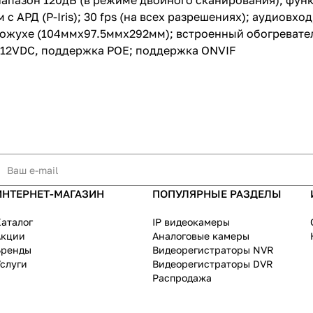
апазон 120дБ (в режиме двойного сканирования); функ
АРД (P-Iris); 30 fps (на всех разрешениях); аудиовх
ожухе (104ммx97.5ммx292мм); встроенный обогреватель 
; 12VDC, поддержка POE; поддержка ONVIF
ИНТЕРНЕТ-МАГАЗИН
ПОПУЛЯРНЫЕ РАЗДЕЛЫ
аталог
IP видеокамеры
Акции
Аналоговые камеры
Бренды
Видеорегистраторы NVR
слуги
Видеорегистраторы DVR
Распродажа