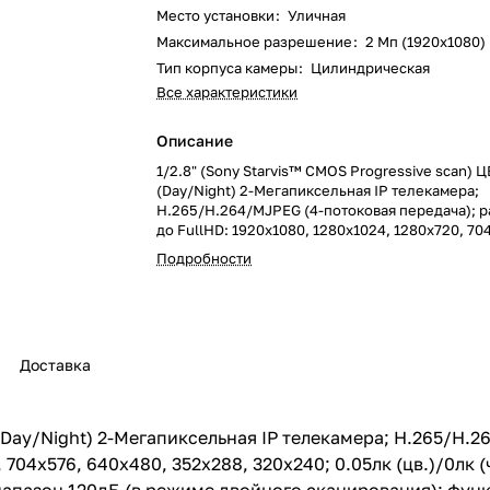
Место установки
:
Уличная
Максимальное разрешение
:
2 Мп (1920x1080)
Тип корпуса камеры
:
Цилиндрическая
Все характеристики
Описание
1/2.8" (Sony Starvis™ CMOS Progressive scan) 
(Day/Night) 2-Мегапиксельная IP телекамера;
H.265/H.264/MJPEG (4-потоковая передача); 
до FullHD: 1920x1080, 1280x1024, 1280x720, 70
640x480, 352x288, 320x240; 0.05лк (цв.)/0лк (
Подробности
подсветка вкл.); встроенная ИК-подсветка до 
широкий динамический диапазон 120дБ (в ре
сканирования); функция Video Boost; встроен
мегапиксельный МОТОРИЗОВАННЫЙ объектив 
АРД (P-Iris); 30 fps (на всех разрешениях); ауд
Доставка
аудиовыход; ALARM вход/выход; слот для micro
уличном погодозащищенном кожухе
(104ммx97.5ммx292мм); встроенный обогреват
вентилятор, IP66, от -40°С до +45°С; кронштей
 (Day/Night) 2-Мегапиксельная IP телекамера; H.265/H.
проводкой в комплекте; 12VDC, поддержка PO
704x576, 640x480, 352x288, 320x240; 0.05лк (цв.)/0лк (
ONVIF