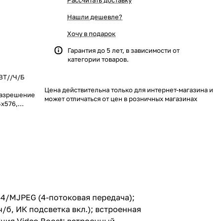
Рассчитать доставку
Нашли дешевле?
Хочу в подарок
Гарантия до 5 лет, в зависимости от
категории товаров.
ЦВТ//Ч/Б
Цена действительна только для интернет-магазина и
разрешение
может отличаться от цен в розничных магазинах
4x576,
ч/б, ИК
50м; особо
жиме двойного
ный
2.8-12мм с
иовход/
SD-карт; в
ель и
н со сквозной
264/MJPEG (4-потоковая передача);
E; поддержка
ч/б, ИК подсветка вкл.); встроенная